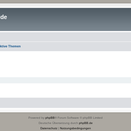
.de
ktive Themen
Powered by
phpBB
® Forum Software © phpBB Limited
Deutsche Übersetzung durch
phpBB.de
Datenschutz
|
Nutzungsbedingungen