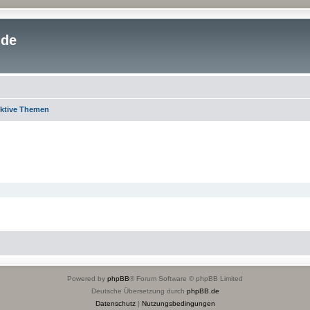
.de
ktive Themen
Powered by
phpBB
® Forum Software © phpBB Limited
Deutsche Übersetzung durch
phpBB.de
Datenschutz
|
Nutzungsbedingungen