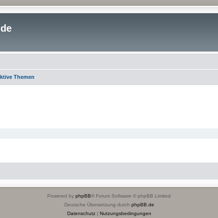
.de
ktive Themen
Powered by
phpBB
® Forum Software © phpBB Limited
Deutsche Übersetzung durch
phpBB.de
Datenschutz
|
Nutzungsbedingungen