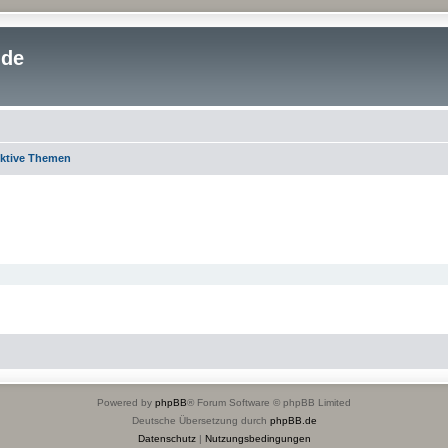
.de
ktive Themen
Powered by
phpBB
® Forum Software © phpBB Limited
Deutsche Übersetzung durch
phpBB.de
Datenschutz
|
Nutzungsbedingungen