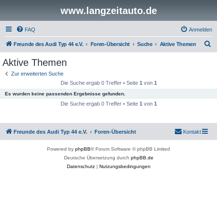
www.langzeitauto.de
FAQ
Anmelden
S
Freunde des Audi Typ 44 e.V.
Foren-Übersicht
Suche
Aktive Themen
u
Aktive Themen
c
Zur erweiterten Suche
h
Die Suche ergab 0 Treffer • Seite
1
von
1
e
Es wurden keine passenden Ergebnisse gefunden.
Die Suche ergab 0 Treffer • Seite
1
von
1
Freunde des Audi Typ 44 e.V.
Foren-Übersicht
Kontakt
Powered by
phpBB
® Forum Software © phpBB Limited
Deutsche Übersetzung durch
phpBB.de
Datenschutz
|
Nutzungsbedingungen