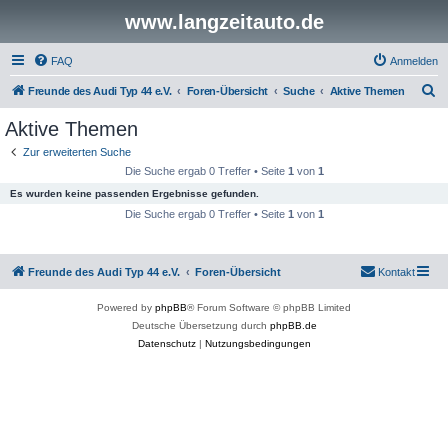
www.langzeitauto.de
FAQ
Anmelden
S
Freunde des Audi Typ 44 e.V.
Foren-Übersicht
Suche
Aktive Themen
u
Aktive Themen
c
Zur erweiterten Suche
h
Die Suche ergab 0 Treffer • Seite
1
von
1
e
Es wurden keine passenden Ergebnisse gefunden.
Die Suche ergab 0 Treffer • Seite
1
von
1
Freunde des Audi Typ 44 e.V.
Foren-Übersicht
Kontakt
Powered by
phpBB
® Forum Software © phpBB Limited
Deutsche Übersetzung durch
phpBB.de
Datenschutz
|
Nutzungsbedingungen