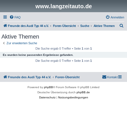
www.langzeitauto.de
FAQ
Anmelden
S
Freunde des Audi Typ 44 e.V.
Foren-Übersicht
Suche
Aktive Themen
u
Aktive Themen
c
Zur erweiterten Suche
h
Die Suche ergab 0 Treffer • Seite
1
von
1
e
Es wurden keine passenden Ergebnisse gefunden.
Die Suche ergab 0 Treffer • Seite
1
von
1
Freunde des Audi Typ 44 e.V.
Foren-Übersicht
Kontakt
Powered by
phpBB
® Forum Software © phpBB Limited
Deutsche Übersetzung durch
phpBB.de
Datenschutz
|
Nutzungsbedingungen