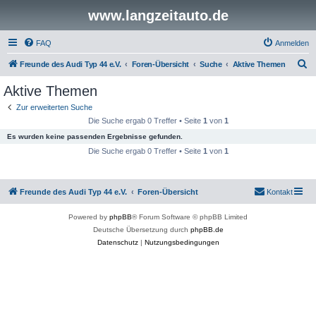
www.langzeitauto.de
FAQ
Anmelden
S
Freunde des Audi Typ 44 e.V.
Foren-Übersicht
Suche
Aktive Themen
u
Aktive Themen
c
Zur erweiterten Suche
h
Die Suche ergab 0 Treffer • Seite
1
von
1
e
Es wurden keine passenden Ergebnisse gefunden.
Die Suche ergab 0 Treffer • Seite
1
von
1
Freunde des Audi Typ 44 e.V.
Foren-Übersicht
Kontakt
Powered by
phpBB
® Forum Software © phpBB Limited
Deutsche Übersetzung durch
phpBB.de
Datenschutz
|
Nutzungsbedingungen