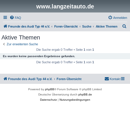
www.langzeitauto.de
FAQ
Anmelden
S
Freunde des Audi Typ 44 e.V.
Foren-Übersicht
Suche
Aktive Themen
u
Aktive Themen
c
Zur erweiterten Suche
h
Die Suche ergab 0 Treffer • Seite
1
von
1
e
Es wurden keine passenden Ergebnisse gefunden.
Die Suche ergab 0 Treffer • Seite
1
von
1
Freunde des Audi Typ 44 e.V.
Foren-Übersicht
Kontakt
Powered by
phpBB
® Forum Software © phpBB Limited
Deutsche Übersetzung durch
phpBB.de
Datenschutz
|
Nutzungsbedingungen