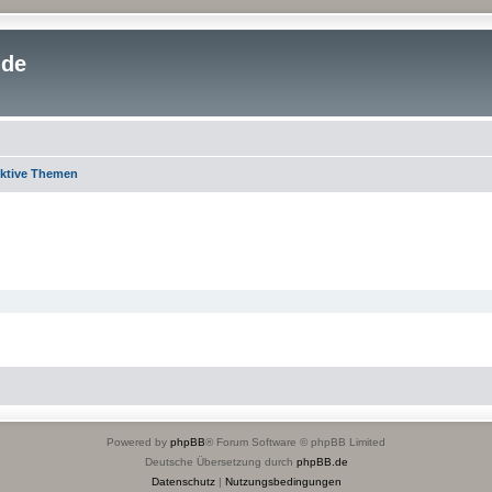
.de
ktive Themen
Powered by
phpBB
® Forum Software © phpBB Limited
Deutsche Übersetzung durch
phpBB.de
Datenschutz
|
Nutzungsbedingungen