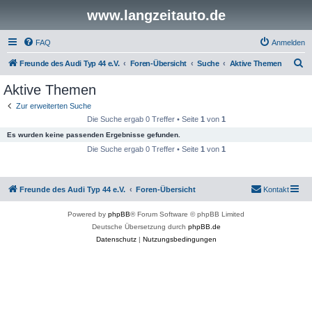
www.langzeitauto.de
FAQ
Anmelden
S
Freunde des Audi Typ 44 e.V.
Foren-Übersicht
Suche
Aktive Themen
u
Aktive Themen
c
Zur erweiterten Suche
h
Die Suche ergab 0 Treffer • Seite
1
von
1
e
Es wurden keine passenden Ergebnisse gefunden.
Die Suche ergab 0 Treffer • Seite
1
von
1
Freunde des Audi Typ 44 e.V.
Foren-Übersicht
Kontakt
Powered by
phpBB
® Forum Software © phpBB Limited
Deutsche Übersetzung durch
phpBB.de
Datenschutz
|
Nutzungsbedingungen