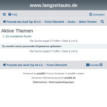
www.langzeitauto.de
FAQ
Anmelden
S
Freunde des Audi Typ 44 e.V.
Foren-Übersicht
Suche
Aktive Themen
u
Aktive Themen
c
Zur erweiterten Suche
h
Die Suche ergab 0 Treffer • Seite
1
von
1
e
Es wurden keine passenden Ergebnisse gefunden.
Die Suche ergab 0 Treffer • Seite
1
von
1
Freunde des Audi Typ 44 e.V.
Foren-Übersicht
Kontakt
Powered by
phpBB
® Forum Software © phpBB Limited
Deutsche Übersetzung durch
phpBB.de
Datenschutz
|
Nutzungsbedingungen