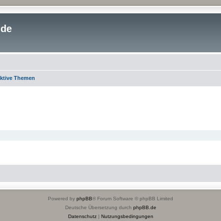
.de
ktive Themen
Powered by
phpBB
® Forum Software © phpBB Limited
Deutsche Übersetzung durch
phpBB.de
Datenschutz
|
Nutzungsbedingungen