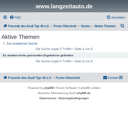
www.langzeitauto.de
FAQ
Anmelden
S
Freunde des Audi Typ 44 e.V.
Foren-Übersicht
Suche
Aktive Themen
u
Aktive Themen
c
Zur erweiterten Suche
h
Die Suche ergab 0 Treffer • Seite
1
von
1
e
Es wurden keine passenden Ergebnisse gefunden.
Die Suche ergab 0 Treffer • Seite
1
von
1
Freunde des Audi Typ 44 e.V.
Foren-Übersicht
Kontakt
Powered by
phpBB
® Forum Software © phpBB Limited
Deutsche Übersetzung durch
phpBB.de
Datenschutz
|
Nutzungsbedingungen