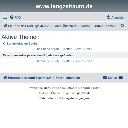
www.langzeitauto.de
FAQ
Anmelden
S
Freunde des Audi Typ 44 e.V.
Foren-Übersicht
Suche
Aktive Themen
u
Aktive Themen
c
Zur erweiterten Suche
h
Die Suche ergab 0 Treffer • Seite
1
von
1
e
Es wurden keine passenden Ergebnisse gefunden.
Die Suche ergab 0 Treffer • Seite
1
von
1
Freunde des Audi Typ 44 e.V.
Foren-Übersicht
Kontakt
Powered by
phpBB
® Forum Software © phpBB Limited
Deutsche Übersetzung durch
phpBB.de
Datenschutz
|
Nutzungsbedingungen