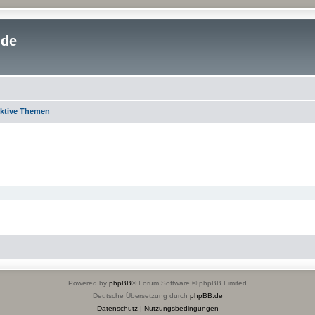
.de
ktive Themen
Powered by
phpBB
® Forum Software © phpBB Limited
Deutsche Übersetzung durch
phpBB.de
Datenschutz
|
Nutzungsbedingungen