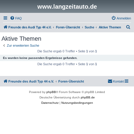
www.langzeitauto.de
FAQ
Anmelden
S
Freunde des Audi Typ 44 e.V.
Foren-Übersicht
Suche
Aktive Themen
u
Aktive Themen
c
Zur erweiterten Suche
h
Die Suche ergab 0 Treffer • Seite
1
von
1
e
Es wurden keine passenden Ergebnisse gefunden.
Die Suche ergab 0 Treffer • Seite
1
von
1
Freunde des Audi Typ 44 e.V.
Foren-Übersicht
Kontakt
Powered by
phpBB
® Forum Software © phpBB Limited
Deutsche Übersetzung durch
phpBB.de
Datenschutz
|
Nutzungsbedingungen