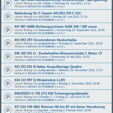
Letzter Beitrag von
Mr. Floppy
«
Dienstag 26. Juni 2012, 17:11
Verfasst in
Bereich für Entfallteile ( e.o.e )
Abdeckung für C Saeule 443.853.378 C 01C
Letzter Beitrag von
44Q1990
«
Montag 18. Juni 2012, 17:24
Verfasst in
Bereich für Entfallteile ( e.o.e )
447 807 668B Dichtungsschiene AUDI 100 / 200 vorne
Letzter Beitrag von
SebastianS1
«
Donnerstag 29. September 2011, 10:45
Verfasst in
Bereich für Entfallteile ( e.o.e )
443 853 297 Chromrahmen Heckscheibe
Letzter Beitrag von
audiquattrofan
«
Sonntag 18. September 2011, 19:03
Verfasst in
Bereich für Entfallteile ( e.o.e )
046 105 251 G - Kurbelwellen-Riemenscheibe f. Motor 1T
Letzter Beitrag von
Ovaron
«
Donnerstag 19. Mai 2011, 13:03
Verfasst in
Bereich für Entfallteile ( e.o.e )
443 253 251 B Halter Auspuffanlage Quattro
Letzter Beitrag von
audiquattrofan
«
Mittwoch 10. November 2010, 17:57
Verfasst in
Bereich für Entfallteile ( e.o.e )
034 133 997 Q Winkelstück LLRV
Letzter Beitrag von
audiquattrofan
«
Montag 1. November 2010, 08:48
Verfasst in
Bereich für Entfallteile ( e.o.e )
046105251 G TDI (1T) KW Schwingungsdämpfer
Letzter Beitrag von
Christian C.
«
Freitag 11. Juni 2010, 07:34
Verfasst in
Bereich für Entfallteile ( e.o.e )
437 614 149 ABS Rotoren HA bis 87 mit feiner Verzahnung
Letzter Beitrag von
jogruber
«
Dienstag 2. Februar 2010, 10:08