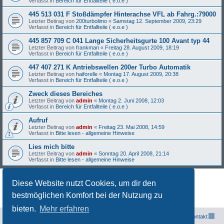
Verfasst in
Bereich für Entfallteile ( e.o.e )
445 513 031 F Stoßdämpfer Hinterachse VFL ab Fahrg.:79000
Letzter Beitrag von
200turbolimo
«
Samstag 12. September 2009, 23:29
Verfasst in
Bereich für Entfallteile ( e.o.e )
445 857 709 C 041 Lange Sicherheitsgurte 100 Avant typ 44
Letzter Beitrag von
frankman
«
Freitag 28. August 2009, 18:19
Verfasst in
Bereich für Entfallteile ( e.o.e )
447 407 271 K Antriebswellen 200er Turbo Automatik
Letzter Beitrag von
haiforelle
«
Montag 17. August 2009, 20:38
Verfasst in
Bereich für Entfallteile ( e.o.e )
Zweck dieses Bereiches
Letzter Beitrag von
admin
«
Montag 2. Juni 2008, 12:03
Verfasst in
Bereich für Entfallteile ( e.o.e )
Aufruf
Letzter Beitrag von
admin
«
Freitag 23. Mai 2008, 14:59
Verfasst in
Bitte lesen - allgemeine Hinweise
Lies mich bitte
Letzter Beitrag von
admin
«
Sonntag 20. April 2008, 21:14
Verfasst in
Bitte lesen - allgemeine Hinweise
Diese Website nutzt Cookies, um dir den
Die Suche ergab 27 Treffer • Seite
1
von
1
bestmöglichen Komfort bei der Nutzung zu
bieten.
Mehr erfahren
Freunde des Audi Typ 44 e.V.
Foren-Übersicht
Kontakt