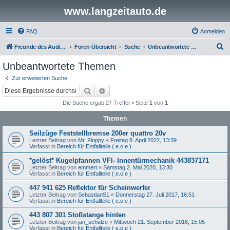
www.langzeitauto.de
FAQ
Anmelden
S
Freunde des Audi Typ 44 e.V.
Foren-Übersicht
Suche
Unbeantwortete Themen
u
Unbeantwortete Themen
c
Zur erweiterten Suche
h
Suche
Erweiterte Suche
e
Die Suche ergab 27 Treffer • Seite
1
von
1
Themen
Seilzüge Feststellbremse 200er quattro 20v
Letzter Beitrag von
Mr. Floppy
«
Freitag 8. April 2022, 13:39
Verfasst in
Bereich für Entfallteile ( e.o.e )
*gelöst* Kugelpfannen VFl- Innentürmechanik 443837171
Letzter Beitrag von
emmert
«
Samstag 2. Mai 2020, 13:30
Verfasst in
Bereich für Entfallteile ( e.o.e )
447 941 625 Reflektor für Scheinwerfer
Letzter Beitrag von
SebastianS1
«
Donnerstag 27. Juli 2017, 16:51
Verfasst in
Bereich für Entfallteile ( e.o.e )
443 807 301 Stoßstange hinten
Letzter Beitrag von
jan_schulze
«
Mittwoch 21. September 2016, 15:05
Verfasst in
Bereich für Entfallteile ( e.o.e )