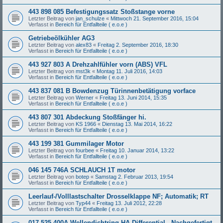
443 898 085 Befestigungssatz Stoßstange vorne
Letzter Beitrag von
jan_schulze
«
Mittwoch 21. September 2016, 15:04
Verfasst in
Bereich für Entfallteile ( e.o.e )
Getriebeölkühler AG3
Letzter Beitrag von
alex83
«
Freitag 2. September 2016, 18:30
Verfasst in
Bereich für Entfallteile ( e.o.e )
443 927 803 A Drehzahlfühler vorn (ABS) VFL
Letzter Beitrag von
mst3k
«
Montag 11. Juli 2016, 14:03
Verfasst in
Bereich für Entfallteile ( e.o.e )
443 837 081 B Bowdenzug Türinnenbetätigung vorface
Letzter Beitrag von
Werner
«
Freitag 13. Juni 2014, 15:35
Verfasst in
Bereich für Entfallteile ( e.o.e )
443 807 301 Abdeckung Stoßfänger hi.
Letzter Beitrag von
KS 1966
«
Dienstag 13. Mai 2014, 16:22
Verfasst in
Bereich für Entfallteile ( e.o.e )
443 199 381 Gummilager Motor
Letzter Beitrag von
fourbee
«
Freitag 10. Januar 2014, 13:22
Verfasst in
Bereich für Entfallteile ( e.o.e )
046 145 746A SCHLAUCH 1T motor
Letzter Beitrag von
botep
«
Samstag 2. Februar 2013, 19:54
Verfasst in
Bereich für Entfallteile ( e.o.e )
Leerlauf-/Volllastschalter Drosselklappe NF; Automatik; RT
Letzter Beitrag von
Typ44
«
Freitag 13. Juli 2012, 22:28
Verfasst in
Bereich für Entfallteile ( e.o.e )
017 525 400A Wellendichtring HA-Differential - Nachgefertigt