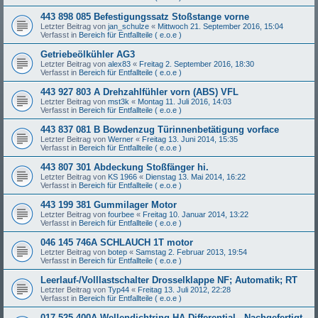
443 898 085 Befestigungssatz Stoßstange vorne
Letzter Beitrag von
jan_schulze
«
Mittwoch 21. September 2016, 15:04
Verfasst in
Bereich für Entfallteile ( e.o.e )
Getriebeölkühler AG3
Letzter Beitrag von
alex83
«
Freitag 2. September 2016, 18:30
Verfasst in
Bereich für Entfallteile ( e.o.e )
443 927 803 A Drehzahlfühler vorn (ABS) VFL
Letzter Beitrag von
mst3k
«
Montag 11. Juli 2016, 14:03
Verfasst in
Bereich für Entfallteile ( e.o.e )
443 837 081 B Bowdenzug Türinnenbetätigung vorface
Letzter Beitrag von
Werner
«
Freitag 13. Juni 2014, 15:35
Verfasst in
Bereich für Entfallteile ( e.o.e )
443 807 301 Abdeckung Stoßfänger hi.
Letzter Beitrag von
KS 1966
«
Dienstag 13. Mai 2014, 16:22
Verfasst in
Bereich für Entfallteile ( e.o.e )
443 199 381 Gummilager Motor
Letzter Beitrag von
fourbee
«
Freitag 10. Januar 2014, 13:22
Verfasst in
Bereich für Entfallteile ( e.o.e )
046 145 746A SCHLAUCH 1T motor
Letzter Beitrag von
botep
«
Samstag 2. Februar 2013, 19:54
Verfasst in
Bereich für Entfallteile ( e.o.e )
Leerlauf-/Volllastschalter Drosselklappe NF; Automatik; RT
Letzter Beitrag von
Typ44
«
Freitag 13. Juli 2012, 22:28
Verfasst in
Bereich für Entfallteile ( e.o.e )
017 525 400A Wellendichtring HA-Differential - Nachgefertigt