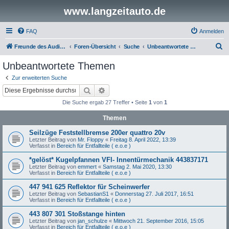
www.langzeitauto.de
FAQ
Anmelden
S
Freunde des Audi Typ 44 e.V.
Foren-Übersicht
Suche
Unbeantwortete Themen
u
Unbeantwortete Themen
c
Zur erweiterten Suche
h
Suche
Erweiterte Suche
e
Die Suche ergab 27 Treffer • Seite
1
von
1
Themen
Seilzüge Feststellbremse 200er quattro 20v
Letzter Beitrag von
Mr. Floppy
«
Freitag 8. April 2022, 13:39
Verfasst in
Bereich für Entfallteile ( e.o.e )
*gelöst* Kugelpfannen VFl- Innentürmechanik 443837171
Letzter Beitrag von
emmert
«
Samstag 2. Mai 2020, 13:30
Verfasst in
Bereich für Entfallteile ( e.o.e )
447 941 625 Reflektor für Scheinwerfer
Letzter Beitrag von
SebastianS1
«
Donnerstag 27. Juli 2017, 16:51
Verfasst in
Bereich für Entfallteile ( e.o.e )
443 807 301 Stoßstange hinten
Letzter Beitrag von
jan_schulze
«
Mittwoch 21. September 2016, 15:05
Verfasst in
Bereich für Entfallteile ( e.o.e )