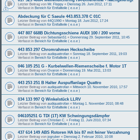
Letzter Beitrag von
Mr. Floppy
«
Dienstag 26. Juni 2012, 17:11
Verfasst in
Bereich für Entfallteile ( e.o.e )
Abdeckung für C Saeule 443.853.378 C 01C
Letzter Beitrag von
44Q1990
«
Montag 18. Juni 2012, 17:24
Verfasst in
Bereich für Entfallteile ( e.o.e )
447 807 668B Dichtungsschiene AUDI 100 / 200 vorne
Letzter Beitrag von
SebastianS1
«
Donnerstag 29. September 2011, 10:45
Verfasst in
Bereich für Entfallteile ( e.o.e )
443 853 297 Chromrahmen Heckscheibe
Letzter Beitrag von
audiquattrofan
«
Sonntag 18. September 2011, 19:03
Verfasst in
Bereich für Entfallteile ( e.o.e )
046 105 251 G - Kurbelwellen-Riemenscheibe f. Motor 1T
Letzter Beitrag von
Ovaron
«
Donnerstag 19. Mai 2011, 13:03
Verfasst in
Bereich für Entfallteile ( e.o.e )
443 253 251 B Halter Auspuffanlage Quattro
Letzter Beitrag von
audiquattrofan
«
Mittwoch 10. November 2010, 17:57
Verfasst in
Bereich für Entfallteile ( e.o.e )
034 133 997 Q Winkelstück LLRV
Letzter Beitrag von
audiquattrofan
«
Montag 1. November 2010, 08:48
Verfasst in
Bereich für Entfallteile ( e.o.e )
046105251 G TDI (1T) KW Schwingungsdämpfer
Letzter Beitrag von
Christian C.
«
Freitag 11. Juni 2010, 07:34
Verfasst in
Bereich für Entfallteile ( e.o.e )
437 614 149 ABS Rotoren HA bis 87 mit feiner Verzahnung
Letzter Beitrag von
jogruber
«
Dienstag 2. Februar 2010, 10:08