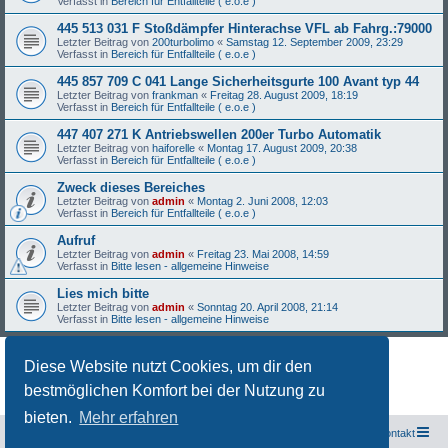
Verfasst in
Bereich für Entfallteile ( e.o.e )
445 513 031 F Stoßdämpfer Hinterachse VFL ab Fahrg.:79000
Letzter Beitrag von
200turbolimo
«
Samstag 12. September 2009, 23:29
Verfasst in
Bereich für Entfallteile ( e.o.e )
445 857 709 C 041 Lange Sicherheitsgurte 100 Avant typ 44
Letzter Beitrag von
frankman
«
Freitag 28. August 2009, 18:19
Verfasst in
Bereich für Entfallteile ( e.o.e )
447 407 271 K Antriebswellen 200er Turbo Automatik
Letzter Beitrag von
haiforelle
«
Montag 17. August 2009, 20:38
Verfasst in
Bereich für Entfallteile ( e.o.e )
Zweck dieses Bereiches
Letzter Beitrag von
admin
«
Montag 2. Juni 2008, 12:03
Verfasst in
Bereich für Entfallteile ( e.o.e )
Aufruf
Letzter Beitrag von
admin
«
Freitag 23. Mai 2008, 14:59
Verfasst in
Bitte lesen - allgemeine Hinweise
Lies mich bitte
Letzter Beitrag von
admin
«
Sonntag 20. April 2008, 21:14
Verfasst in
Bitte lesen - allgemeine Hinweise
Diese Website nutzt Cookies, um dir den
Die Suche ergab 27 Treffer • Seite
1
von
1
bestmöglichen Komfort bei der Nutzung zu
bieten.
Mehr erfahren
Freunde des Audi Typ 44 e.V.
Foren-Übersicht
Kontakt