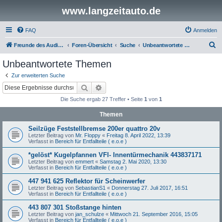
www.langzeitauto.de
FAQ
Anmelden
S
Freunde des Audi Typ 44 e.V.
Foren-Übersicht
Suche
Unbeantwortete Themen
u
Unbeantwortete Themen
c
Zur erweiterten Suche
h
Suche
Erweiterte Suche
e
Die Suche ergab 27 Treffer • Seite
1
von
1
Themen
Seilzüge Feststellbremse 200er quattro 20v
Letzter Beitrag von
Mr. Floppy
«
Freitag 8. April 2022, 13:39
Verfasst in
Bereich für Entfallteile ( e.o.e )
*gelöst* Kugelpfannen VFl- Innentürmechanik 443837171
Letzter Beitrag von
emmert
«
Samstag 2. Mai 2020, 13:30
Verfasst in
Bereich für Entfallteile ( e.o.e )
447 941 625 Reflektor für Scheinwerfer
Letzter Beitrag von
SebastianS1
«
Donnerstag 27. Juli 2017, 16:51
Verfasst in
Bereich für Entfallteile ( e.o.e )
443 807 301 Stoßstange hinten
Letzter Beitrag von
jan_schulze
«
Mittwoch 21. September 2016, 15:05
Verfasst in
Bereich für Entfallteile ( e.o.e )