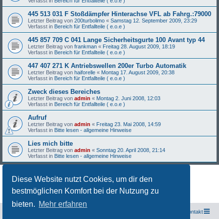
Verfasst in
Bereich für Entfallteile ( e.o.e )
445 513 031 F Stoßdämpfer Hinterachse VFL ab Fahrg.:79000
Letzter Beitrag von
200turbolimo
«
Samstag 12. September 2009, 23:29
Verfasst in
Bereich für Entfallteile ( e.o.e )
445 857 709 C 041 Lange Sicherheitsgurte 100 Avant typ 44
Letzter Beitrag von
frankman
«
Freitag 28. August 2009, 18:19
Verfasst in
Bereich für Entfallteile ( e.o.e )
447 407 271 K Antriebswellen 200er Turbo Automatik
Letzter Beitrag von
haiforelle
«
Montag 17. August 2009, 20:38
Verfasst in
Bereich für Entfallteile ( e.o.e )
Zweck dieses Bereiches
Letzter Beitrag von
admin
«
Montag 2. Juni 2008, 12:03
Verfasst in
Bereich für Entfallteile ( e.o.e )
Aufruf
Letzter Beitrag von
admin
«
Freitag 23. Mai 2008, 14:59
Verfasst in
Bitte lesen - allgemeine Hinweise
Lies mich bitte
Letzter Beitrag von
admin
«
Sonntag 20. April 2008, 21:14
Verfasst in
Bitte lesen - allgemeine Hinweise
Diese Website nutzt Cookies, um dir den
Die Suche ergab 27 Treffer • Seite
1
von
1
bestmöglichen Komfort bei der Nutzung zu
bieten.
Mehr erfahren
Freunde des Audi Typ 44 e.V.
Foren-Übersicht
Kontakt