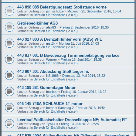
443 898 085 Befestigungssatz Stoßstange vorne
Letzter Beitrag von
jan_schulze
«
Mittwoch 21. September 2016, 15:04
Verfasst in
Bereich für Entfallteile ( e.o.e )
Getriebeölkühler AG3
Letzter Beitrag von
alex83
«
Freitag 2. September 2016, 18:30
Verfasst in
Bereich für Entfallteile ( e.o.e )
443 927 803 A Drehzahlfühler vorn (ABS) VFL
Letzter Beitrag von
mst3k
«
Montag 11. Juli 2016, 14:03
Verfasst in
Bereich für Entfallteile ( e.o.e )
443 837 081 B Bowdenzug Türinnenbetätigung vorface
Letzter Beitrag von
Werner
«
Freitag 13. Juni 2014, 15:35
Verfasst in
Bereich für Entfallteile ( e.o.e )
443 807 301 Abdeckung Stoßfänger hi.
Letzter Beitrag von
KS 1966
«
Dienstag 13. Mai 2014, 16:22
Verfasst in
Bereich für Entfallteile ( e.o.e )
443 199 381 Gummilager Motor
Letzter Beitrag von
fourbee
«
Freitag 10. Januar 2014, 13:22
Verfasst in
Bereich für Entfallteile ( e.o.e )
046 145 746A SCHLAUCH 1T motor
Letzter Beitrag von
botep
«
Samstag 2. Februar 2013, 19:54
Verfasst in
Bereich für Entfallteile ( e.o.e )
Leerlauf-/Volllastschalter Drosselklappe NF; Automatik; RT
Letzter Beitrag von
Typ44
«
Freitag 13. Juli 2012, 22:28
Verfasst in
Bereich für Entfallteile ( e.o.e )
017 525 400A Wellendichtring HA-Differential - Nachgefertigt