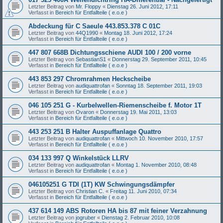
Letzter Beitrag von
Mr. Floppy
«
Dienstag 26. Juni 2012, 17:11
Verfasst in
Bereich für Entfallteile ( e.o.e )
Abdeckung für C Saeule 443.853.378 C 01C
Letzter Beitrag von
44Q1990
«
Montag 18. Juni 2012, 17:24
Verfasst in
Bereich für Entfallteile ( e.o.e )
447 807 668B Dichtungsschiene AUDI 100 / 200 vorne
Letzter Beitrag von
SebastianS1
«
Donnerstag 29. September 2011, 10:45
Verfasst in
Bereich für Entfallteile ( e.o.e )
443 853 297 Chromrahmen Heckscheibe
Letzter Beitrag von
audiquattrofan
«
Sonntag 18. September 2011, 19:03
Verfasst in
Bereich für Entfallteile ( e.o.e )
046 105 251 G - Kurbelwellen-Riemenscheibe f. Motor 1T
Letzter Beitrag von
Ovaron
«
Donnerstag 19. Mai 2011, 13:03
Verfasst in
Bereich für Entfallteile ( e.o.e )
443 253 251 B Halter Auspuffanlage Quattro
Letzter Beitrag von
audiquattrofan
«
Mittwoch 10. November 2010, 17:57
Verfasst in
Bereich für Entfallteile ( e.o.e )
034 133 997 Q Winkelstück LLRV
Letzter Beitrag von
audiquattrofan
«
Montag 1. November 2010, 08:48
Verfasst in
Bereich für Entfallteile ( e.o.e )
046105251 G TDI (1T) KW Schwingungsdämpfer
Letzter Beitrag von
Christian C.
«
Freitag 11. Juni 2010, 07:34
Verfasst in
Bereich für Entfallteile ( e.o.e )
437 614 149 ABS Rotoren HA bis 87 mit feiner Verzahnung
Letzter Beitrag von
jogruber
«
Dienstag 2. Februar 2010, 10:08