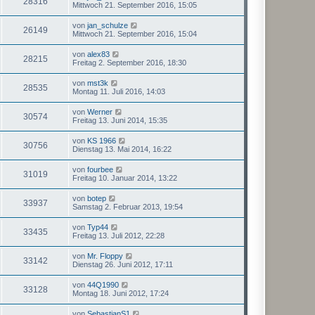
28316
Mittwoch 21. September 2016, 15:05
von
jan_schulze
26149
Mittwoch 21. September 2016, 15:04
von
alex83
28215
Freitag 2. September 2016, 18:30
von
mst3k
28535
Montag 11. Juli 2016, 14:03
von
Werner
30574
Freitag 13. Juni 2014, 15:35
von
KS 1966
30756
Dienstag 13. Mai 2014, 16:22
von
fourbee
31019
Freitag 10. Januar 2014, 13:22
von
botep
33937
Samstag 2. Februar 2013, 19:54
von
Typ44
33435
Freitag 13. Juli 2012, 22:28
von
Mr. Floppy
33142
Dienstag 26. Juni 2012, 17:11
von
44Q1990
33128
Montag 18. Juni 2012, 17:24
von
SebastianS1