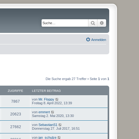
Suche
Erweiterte Suche
Anmelden
Die Suche ergab 27 Treffer • Seite
1
von
1
ZUGRIFFE
LETZTER BEITRAG
von
Mr. Floppy
7867
Freitag 8. April 2022, 13:39
von
emmert
20623
Samstag 2. Mai 2020, 13:30
von
SebastianS1
27662
Donnerstag 27. Juli 2017, 16:51
von
jan_schulze