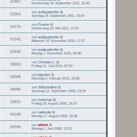
32467
Donnerstag 29. September 2011, 10:45
von
audiquattrofan
33363
Sonntag 18. September 2011, 19:03
von
Ovaron
34270
Donnerstag 19. Mai 2011, 13:03
von
audiquattrofan
31342
Mittwoch 10. November 2010, 17:57
von
audiquattrofan
31630
Montag 1. November 2010, 08:48
von
Christian C.
33662
Freitag 11. Juni 2010, 07:34
von
jogruber
34068
Dienstag 2. Februar 2010, 10:08
von
200turbolimo
34085
Samstag 12. September 2009, 23:29
von
frankman
33622
Freitag 28. August 2009, 18:19
von
haiforelle
34189
Montag 17. August 2009, 20:38
von
admin
33596
Montag 2. Juni 2008, 12:03