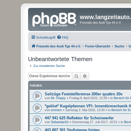
www.langzeitauto
Freunde des Audi Typ 44 e.V.
Schnellzugriff
FAQ
Freunde des Audi Typ 44 e.V.
Foren-Übersicht
Suche
U
Unbeantwortete Themen
Zur erweiterten Suche
Suche
Erweiterte Suche
THEMEN
Seilzüge Feststellbremse 200er quattro 20v
von
Mr. Floppy
»
Freitag 8. April 2022, 13:39
» in
Bereich für E
*gelöst* Kugelpfannen VFl- Innentürmechanik 
von
emmert
»
Samstag 2. Mai 2020, 13:30
» in
Bereich für Ent
447 941 625 Reflektor für Scheinwerfer
von
SebastianS1
»
Donnerstag 27. Juli 2017, 16:51
» in
Berei
443 807 301 Stoßstange hinten