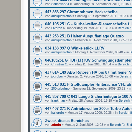
von
SebastianS1
»
Donnerstag 29. September 2011, 10:45
»
443 853 297 Chromrahmen Heckscheibe
von
audiquattrofan
»
Sonntag 18. September 2011, 19:03
» i
046 105 251 G - Kurbelwellen-Riemenscheibe f.
von
Ovaron
»
Donnerstag 19. Mai 2011, 13:03
» in
Bereich für
443 253 251 B Halter Auspuffanlage Quattro
von
audiquattrofan
»
Mittwoch 10. November 2010, 17:57
» i
034 133 997 Q Winkelstück LLRV
von
audiquattrofan
»
Montag 1. November 2010, 08:48
» in
B
046105251 G TDI (1T) KW Schwingungsdämpfer
von
Christian C.
»
Freitag 11. Juni 2010, 07:34
» in
Bereich für
437 614 149 ABS Rotoren HA bis 87 mit feiner 
von
jogruber
»
Dienstag 2. Februar 2010, 10:08
» in
Bereich f
445 513 031 F Stoßdämpfer Hinterachse VFL ab
von
200turbolimo
»
Samstag 12. September 2009, 23:29
» in
445 857 709 C 041 Lange Sicherheitsgurte 100 A
von
frankman
»
Freitag 28. August 2009, 18:19
» in
Bereich fü
447 407 271 K Antriebswellen 200er Turbo Auto
von
haiforelle
»
Montag 17. August 2009, 20:38
» in
Bereich fü
Zweck dieses Bereiches
von
admin
»
Montag 2. Juni 2008, 12:03
» in
Bereich für Entfa