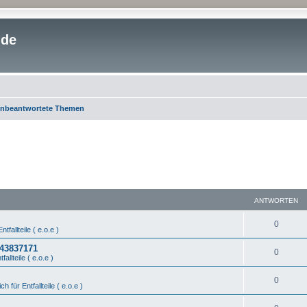
.de
nbeantwortete Themen
ANTWORTEN
0
ntfallteile ( e.o.e )
443837171
0
fallteile ( e.o.e )
0
ch für Entfallteile ( e.o.e )