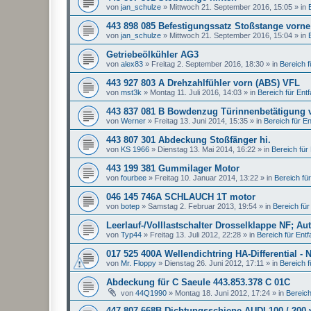
von
jan_schulze
»
Mittwoch 21. September 2016, 15:05
» in
443 898 085 Befestigungssatz Stoßstange vorne
von
jan_schulze
»
Mittwoch 21. September 2016, 15:04
» in
Getriebeölkühler AG3
von
alex83
»
Freitag 2. September 2016, 18:30
» in
Bereich fü
443 927 803 A Drehzahlfühler vorn (ABS) VFL
von
mst3k
»
Montag 11. Juli 2016, 14:03
» in
Bereich für Entfal
443 837 081 B Bowdenzug Türinnenbetätigung 
von
Werner
»
Freitag 13. Juni 2014, 15:35
» in
Bereich für Ent
443 807 301 Abdeckung Stoßfänger hi.
von
KS 1966
»
Dienstag 13. Mai 2014, 16:22
» in
Bereich für E
443 199 381 Gummilager Motor
von
fourbee
»
Freitag 10. Januar 2014, 13:22
» in
Bereich für 
046 145 746A SCHLAUCH 1T motor
von
botep
»
Samstag 2. Februar 2013, 19:54
» in
Bereich für 
Leerlauf-/Volllastschalter Drosselklappe NF; Au
von
Typ44
»
Freitag 13. Juli 2012, 22:28
» in
Bereich für Entfal
017 525 400A Wellendichtring HA-Differential - 
von
Mr. Floppy
»
Dienstag 26. Juni 2012, 17:11
» in
Bereich fü
Abdeckung für C Saeule 443.853.378 C 01C
von
44Q1990
»
Montag 18. Juni 2012, 17:24
» in
Bereich 
447 807 668B Dichtungsschiene AUDI 100 / 200 