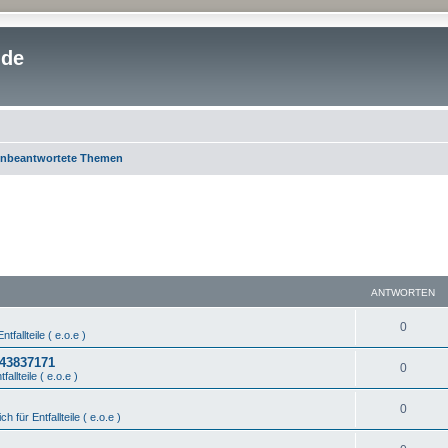
.de
nbeantwortete Themen
ANTWORTEN
0
ntfallteile ( e.o.e )
443837171
0
fallteile ( e.o.e )
0
ch für Entfallteile ( e.o.e )