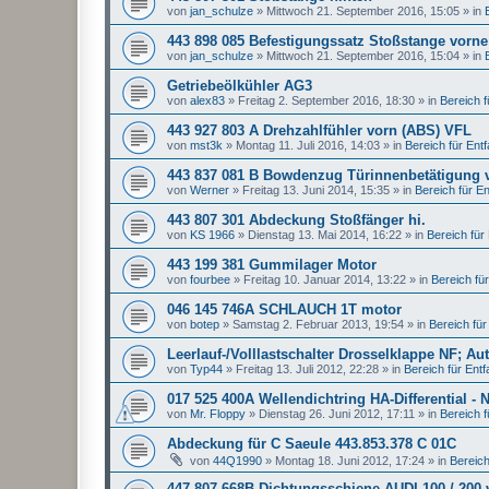
von
jan_schulze
»
Mittwoch 21. September 2016, 15:05
» in
443 898 085 Befestigungssatz Stoßstange vorne
von
jan_schulze
»
Mittwoch 21. September 2016, 15:04
» in
Getriebeölkühler AG3
von
alex83
»
Freitag 2. September 2016, 18:30
» in
Bereich fü
443 927 803 A Drehzahlfühler vorn (ABS) VFL
von
mst3k
»
Montag 11. Juli 2016, 14:03
» in
Bereich für Entfal
443 837 081 B Bowdenzug Türinnenbetätigung 
von
Werner
»
Freitag 13. Juni 2014, 15:35
» in
Bereich für Ent
443 807 301 Abdeckung Stoßfänger hi.
von
KS 1966
»
Dienstag 13. Mai 2014, 16:22
» in
Bereich für E
443 199 381 Gummilager Motor
von
fourbee
»
Freitag 10. Januar 2014, 13:22
» in
Bereich für 
046 145 746A SCHLAUCH 1T motor
von
botep
»
Samstag 2. Februar 2013, 19:54
» in
Bereich für 
Leerlauf-/Volllastschalter Drosselklappe NF; Au
von
Typ44
»
Freitag 13. Juli 2012, 22:28
» in
Bereich für Entfal
017 525 400A Wellendichtring HA-Differential - 
von
Mr. Floppy
»
Dienstag 26. Juni 2012, 17:11
» in
Bereich fü
Abdeckung für C Saeule 443.853.378 C 01C
von
44Q1990
»
Montag 18. Juni 2012, 17:24
» in
Bereich 
447 807 668B Dichtungsschiene AUDI 100 / 200 