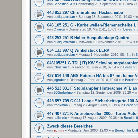
von
SebastianS1
»
Donnerstag 29. September 2011, 10:45
»
443 853 297 Chromrahmen Heckscheibe
von
audiquattrofan
»
Sonntag 18. September 2011, 19:03
» i
046 105 251 G - Kurbelwellen-Riemenscheibe f.
von
Ovaron
»
Donnerstag 19. Mai 2011, 13:03
» in
Bereich für
443 253 251 B Halter Auspuffanlage Quattro
von
audiquattrofan
»
Mittwoch 10. November 2010, 17:57
» i
034 133 997 Q Winkelstück LLRV
von
audiquattrofan
»
Montag 1. November 2010, 08:48
» in
B
046105251 G TDI (1T) KW Schwingungsdämpfer
von
Christian C.
»
Freitag 11. Juni 2010, 07:34
» in
Bereich für
437 614 149 ABS Rotoren HA bis 87 mit feiner 
von
jogruber
»
Dienstag 2. Februar 2010, 10:08
» in
Bereich f
445 513 031 F Stoßdämpfer Hinterachse VFL ab
von
200turbolimo
»
Samstag 12. September 2009, 23:29
» in
445 857 709 C 041 Lange Sicherheitsgurte 100 A
von
frankman
»
Freitag 28. August 2009, 18:19
» in
Bereich fü
447 407 271 K Antriebswellen 200er Turbo Auto
von
haiforelle
»
Montag 17. August 2009, 20:38
» in
Bereich fü
Zweck dieses Bereiches
von
admin
»
Montag 2. Juni 2008, 12:03
» in
Bereich für Entfa