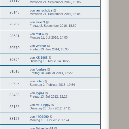
28310
Mittwoch 21. September 2016, 15:05
von
jan_schulze
26143
Mittwoch 21. September 2016, 15:04
von
alex83
28209
Freitag 2. September 2016, 18:30
von
mst3k
28531
Montag 11. Juli 2016, 14:03
von
Werner
30570
Freitag 13. Juni 2014, 15:35
von
KS 1966
30754
Dienstag 13. Mai 2014, 16:22
von
fourbee
31018
Freitag 10. Januar 2014, 13:22
von
botep
33937
Samstag 2. Februar 2013, 19:54
von
Typ44
33433
Freitag 13. Juli 2012, 22:28
von
Mr. Floppy
33138
Dienstag 26. Juni 2012, 17:11
von
44Q1990
33127
Montag 18. Juni 2012, 17:24
von
SebastianS1