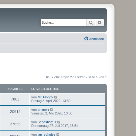
Suche
Erweiterte Suche
Anmelden
Die Suche ergab 27 Treffer • Seite
1
von
1
ZUGRIFFE
LETZTER BEITRAG
von
Mr. Floppy
7863
Freitag 8. April 2022, 13:39
von
emmert
20615
Samstag 2. Mai 2020, 13:30
von
SebastianS1
27656
Donnerstag 27. Juli 2017, 16:51
von
jan_schulze