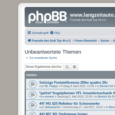
www.langzeitauto
Freunde des Audi Typ 44 e.V.
Schnellzugriff
FAQ
Freunde des Audi Typ 44 e.V.
Foren-Übersicht
Suche
U
Unbeantwortete Themen
Zur erweiterten Suche
Suche
Erweiterte Suche
THEMEN
Seilzüge Feststellbremse 200er quattro 20v
von
Mr. Floppy
»
Freitag 8. April 2022, 13:39
» in
Bereich für E
*gelöst* Kugelpfannen VFl- Innentürmechanik 
von
emmert
»
Samstag 2. Mai 2020, 13:30
» in
Bereich für Ent
447 941 625 Reflektor für Scheinwerfer
von
SebastianS1
»
Donnerstag 27. Juli 2017, 16:51
» in
Berei
443 807 301 Stoßstange hinten