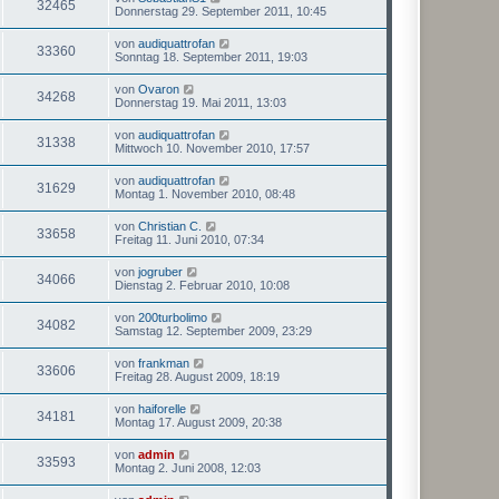
32465
Donnerstag 29. September 2011, 10:45
von
audiquattrofan
33360
Sonntag 18. September 2011, 19:03
von
Ovaron
34268
Donnerstag 19. Mai 2011, 13:03
von
audiquattrofan
31338
Mittwoch 10. November 2010, 17:57
von
audiquattrofan
31629
Montag 1. November 2010, 08:48
von
Christian C.
33658
Freitag 11. Juni 2010, 07:34
von
jogruber
34066
Dienstag 2. Februar 2010, 10:08
von
200turbolimo
34082
Samstag 12. September 2009, 23:29
von
frankman
33606
Freitag 28. August 2009, 18:19
von
haiforelle
34181
Montag 17. August 2009, 20:38
von
admin
33593
Montag 2. Juni 2008, 12:03