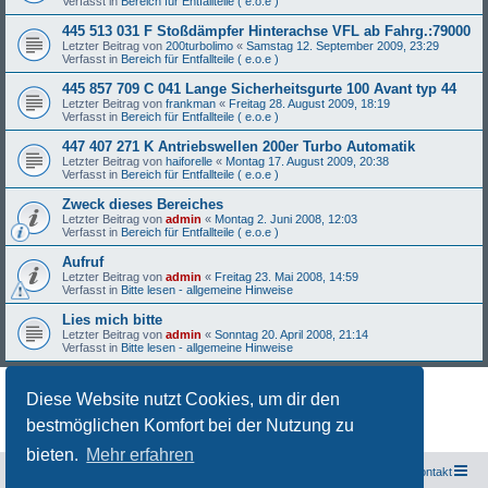
Verfasst in
Bereich für Entfallteile ( e.o.e )
445 513 031 F Stoßdämpfer Hinterachse VFL ab Fahrg.:79000
Letzter Beitrag von
200turbolimo
«
Samstag 12. September 2009, 23:29
Verfasst in
Bereich für Entfallteile ( e.o.e )
445 857 709 C 041 Lange Sicherheitsgurte 100 Avant typ 44
Letzter Beitrag von
frankman
«
Freitag 28. August 2009, 18:19
Verfasst in
Bereich für Entfallteile ( e.o.e )
447 407 271 K Antriebswellen 200er Turbo Automatik
Letzter Beitrag von
haiforelle
«
Montag 17. August 2009, 20:38
Verfasst in
Bereich für Entfallteile ( e.o.e )
Zweck dieses Bereiches
Letzter Beitrag von
admin
«
Montag 2. Juni 2008, 12:03
Verfasst in
Bereich für Entfallteile ( e.o.e )
Aufruf
Letzter Beitrag von
admin
«
Freitag 23. Mai 2008, 14:59
Verfasst in
Bitte lesen - allgemeine Hinweise
Lies mich bitte
Letzter Beitrag von
admin
«
Sonntag 20. April 2008, 21:14
Verfasst in
Bitte lesen - allgemeine Hinweise
Diese Website nutzt Cookies, um dir den
Die Suche ergab 27 Treffer • Seite
1
von
1
bestmöglichen Komfort bei der Nutzung zu
bieten.
Mehr erfahren
Freunde des Audi Typ 44 e.V.
Foren-Übersicht
Kontakt