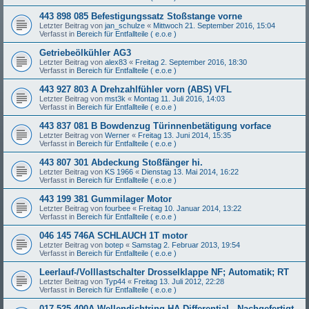
443 898 085 Befestigungssatz Stoßstange vorne
Letzter Beitrag von
jan_schulze
«
Mittwoch 21. September 2016, 15:04
Verfasst in
Bereich für Entfallteile ( e.o.e )
Getriebeölkühler AG3
Letzter Beitrag von
alex83
«
Freitag 2. September 2016, 18:30
Verfasst in
Bereich für Entfallteile ( e.o.e )
443 927 803 A Drehzahlfühler vorn (ABS) VFL
Letzter Beitrag von
mst3k
«
Montag 11. Juli 2016, 14:03
Verfasst in
Bereich für Entfallteile ( e.o.e )
443 837 081 B Bowdenzug Türinnenbetätigung vorface
Letzter Beitrag von
Werner
«
Freitag 13. Juni 2014, 15:35
Verfasst in
Bereich für Entfallteile ( e.o.e )
443 807 301 Abdeckung Stoßfänger hi.
Letzter Beitrag von
KS 1966
«
Dienstag 13. Mai 2014, 16:22
Verfasst in
Bereich für Entfallteile ( e.o.e )
443 199 381 Gummilager Motor
Letzter Beitrag von
fourbee
«
Freitag 10. Januar 2014, 13:22
Verfasst in
Bereich für Entfallteile ( e.o.e )
046 145 746A SCHLAUCH 1T motor
Letzter Beitrag von
botep
«
Samstag 2. Februar 2013, 19:54
Verfasst in
Bereich für Entfallteile ( e.o.e )
Leerlauf-/Volllastschalter Drosselklappe NF; Automatik; RT
Letzter Beitrag von
Typ44
«
Freitag 13. Juli 2012, 22:28
Verfasst in
Bereich für Entfallteile ( e.o.e )
017 525 400A Wellendichtring HA-Differential - Nachgefertigt