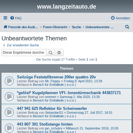
www.langzeitauto.de
FAQ
Anmelden
S
Freunde des Audi Typ 44 e.V.
Foren-Übersicht
Suche
Unbeantwortete Themen
u
Unbeantwortete Themen
c
Zur erweiterten Suche
h
Suche
Erweiterte Suche
e
Die Suche ergab 27 Treffer • Seite
1
von
1
Themen
Seilzüge Feststellbremse 200er quattro 20v
Letzter Beitrag von
Mr. Floppy
«
Freitag 8. April 2022, 13:39
Verfasst in
Bereich für Entfallteile ( e.o.e )
*gelöst* Kugelpfannen VFl- Innentürmechanik 443837171
Letzter Beitrag von
emmert
«
Samstag 2. Mai 2020, 13:30
Verfasst in
Bereich für Entfallteile ( e.o.e )
447 941 625 Reflektor für Scheinwerfer
Letzter Beitrag von
SebastianS1
«
Donnerstag 27. Juli 2017, 16:51
Verfasst in
Bereich für Entfallteile ( e.o.e )
443 807 301 Stoßstange hinten
Letzter Beitrag von
jan_schulze
«
Mittwoch 21. September 2016, 15:05
Verfasst in
Bereich für Entfallteile ( e.o.e )