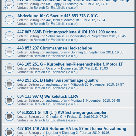
Letzter Beitrag von
Mr. Floppy
«
Dienstag 26. Juni 2012, 17:11
Verfasst in
Bereich für Entfallteile ( e.o.e )
Abdeckung für C Saeule 443.853.378 C 01C
Letzter Beitrag von
44Q1990
«
Montag 18. Juni 2012, 17:24
Verfasst in
Bereich für Entfallteile ( e.o.e )
447 807 668B Dichtungsschiene AUDI 100 / 200 vorne
Letzter Beitrag von
SebastianS1
«
Donnerstag 29. September 2011, 10:45
Verfasst in
Bereich für Entfallteile ( e.o.e )
443 853 297 Chromrahmen Heckscheibe
Letzter Beitrag von
audiquattrofan
«
Sonntag 18. September 2011, 19:03
Verfasst in
Bereich für Entfallteile ( e.o.e )
046 105 251 G - Kurbelwellen-Riemenscheibe f. Motor 1T
Letzter Beitrag von
Ovaron
«
Donnerstag 19. Mai 2011, 13:03
Verfasst in
Bereich für Entfallteile ( e.o.e )
443 253 251 B Halter Auspuffanlage Quattro
Letzter Beitrag von
audiquattrofan
«
Mittwoch 10. November 2010, 17:57
Verfasst in
Bereich für Entfallteile ( e.o.e )
034 133 997 Q Winkelstück LLRV
Letzter Beitrag von
audiquattrofan
«
Montag 1. November 2010, 08:48
Verfasst in
Bereich für Entfallteile ( e.o.e )
046105251 G TDI (1T) KW Schwingungsdämpfer
Letzter Beitrag von
Christian C.
«
Freitag 11. Juni 2010, 07:34
Verfasst in
Bereich für Entfallteile ( e.o.e )
437 614 149 ABS Rotoren HA bis 87 mit feiner Verzahnung
Letzter Beitrag von
jogruber
«
Dienstag 2. Februar 2010, 10:08