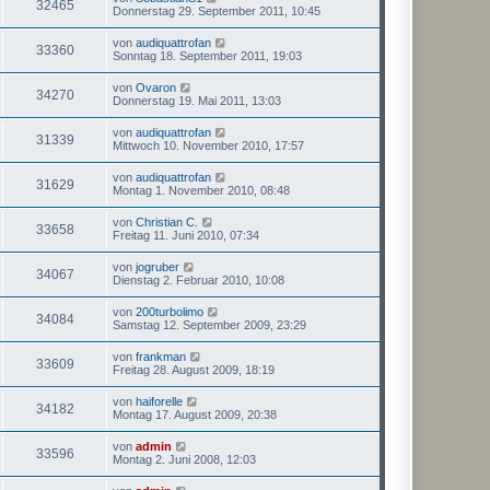
32465
Donnerstag 29. September 2011, 10:45
von
audiquattrofan
33360
Sonntag 18. September 2011, 19:03
von
Ovaron
34270
Donnerstag 19. Mai 2011, 13:03
von
audiquattrofan
31339
Mittwoch 10. November 2010, 17:57
von
audiquattrofan
31629
Montag 1. November 2010, 08:48
von
Christian C.
33658
Freitag 11. Juni 2010, 07:34
von
jogruber
34067
Dienstag 2. Februar 2010, 10:08
von
200turbolimo
34084
Samstag 12. September 2009, 23:29
von
frankman
33609
Freitag 28. August 2009, 18:19
von
haiforelle
34182
Montag 17. August 2009, 20:38
von
admin
33596
Montag 2. Juni 2008, 12:03