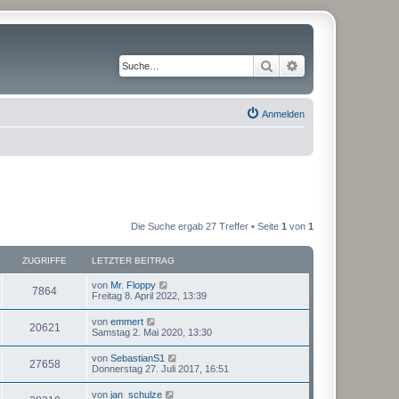
Suche
Erweiterte Suche
Anmelden
Die Suche ergab 27 Treffer • Seite
1
von
1
ZUGRIFFE
LETZTER BEITRAG
von
Mr. Floppy
7864
Freitag 8. April 2022, 13:39
von
emmert
20621
Samstag 2. Mai 2020, 13:30
von
SebastianS1
27658
Donnerstag 27. Juli 2017, 16:51
von
jan_schulze