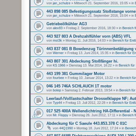
von
jan_schulze
»
Mittwoch 21. September 2016, 15:05
» in
443 898 085 Befestigungssatz Stoßstange vorne
von
jan_schulze
»
Mittwoch 21. September 2016, 15:04
» in
Getriebeölkühler AG3
von
alex83
»
Freitag 2. September 2016, 18:30
» in
Bereich fü
443 927 803 A Drehzahlfühler vorn (ABS) VFL
von
mst3k
»
Montag 11. Juli 2016, 14:03
» in
Bereich für Entfal
443 837 081 B Bowdenzug Türinnenbetätigung 
von
Werner
»
Freitag 13. Juni 2014, 15:35
» in
Bereich für Ent
443 807 301 Abdeckung Stoßfänger hi.
von
KS 1966
»
Dienstag 13. Mai 2014, 16:22
» in
Bereich für E
443 199 381 Gummilager Motor
von
fourbee
»
Freitag 10. Januar 2014, 13:22
» in
Bereich für 
046 145 746A SCHLAUCH 1T motor
von
botep
»
Samstag 2. Februar 2013, 19:54
» in
Bereich für 
Leerlauf-/Volllastschalter Drosselklappe NF; Au
von
Typ44
»
Freitag 13. Juli 2012, 22:28
» in
Bereich für Entfal
017 525 400A Wellendichtring HA-Differential - 
von
Mr. Floppy
»
Dienstag 26. Juni 2012, 17:11
» in
Bereich fü
Abdeckung für C Saeule 443.853.378 C 01C
von
44Q1990
»
Montag 18. Juni 2012, 17:24
» in
Bereich 
447 807 668B Dichtungsschiene AUDI 100 / 200 