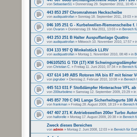
von
SebastianS1
»
Donnerstag 29. September 2011, 10:45
»
443 853 297 Chromrahmen Heckscheibe
von
audiquattrofan
»
Sonntag 18. September 2011, 19:03
» i
046 105 251 G - Kurbelwellen-Riemenscheibe f.
von
Ovaron
»
Donnerstag 19. Mai 2011, 13:03
» in
Bereich für
443 253 251 B Halter Auspuffanlage Quattro
von
audiquattrofan
»
Mittwoch 10. November 2010, 17:57
» i
034 133 997 Q Winkelstück LLRV
von
audiquattrofan
»
Montag 1. November 2010, 08:48
» in
B
046105251 G TDI (1T) KW Schwingungsdämpfer
von
Christian C.
»
Freitag 11. Juni 2010, 07:34
» in
Bereich für
437 614 149 ABS Rotoren HA bis 87 mit feiner 
von
jogruber
»
Dienstag 2. Februar 2010, 10:08
» in
Bereich f
445 513 031 F Stoßdämpfer Hinterachse VFL ab
von
200turbolimo
»
Samstag 12. September 2009, 23:29
» in
445 857 709 C 041 Lange Sicherheitsgurte 100 A
von
frankman
»
Freitag 28. August 2009, 18:19
» in
Bereich fü
447 407 271 K Antriebswellen 200er Turbo Auto
von
haiforelle
»
Montag 17. August 2009, 20:38
» in
Bereich fü
Zweck dieses Bereiches
von
admin
»
Montag 2. Juni 2008, 12:03
» in
Bereich für Entfa