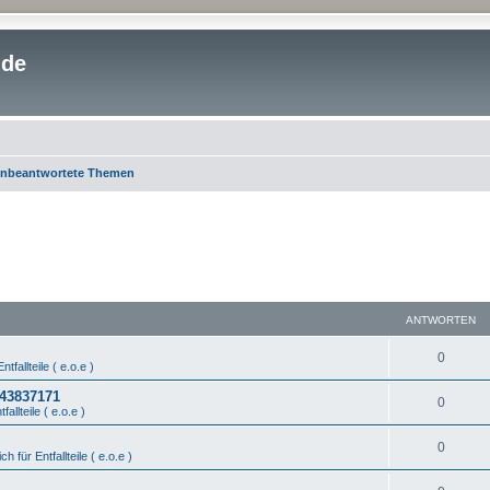
.de
nbeantwortete Themen
ANTWORTEN
0
ntfallteile ( e.o.e )
443837171
0
fallteile ( e.o.e )
0
ch für Entfallteile ( e.o.e )