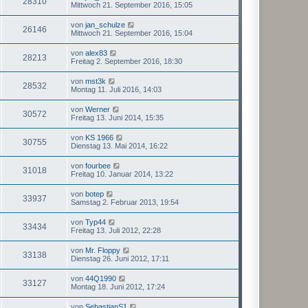
28310
Mittwoch 21. September 2016, 15:05
von
jan_schulze
26146
Mittwoch 21. September 2016, 15:04
von
alex83
28213
Freitag 2. September 2016, 18:30
von
mst3k
28532
Montag 11. Juli 2016, 14:03
von
Werner
30572
Freitag 13. Juni 2014, 15:35
von
KS 1966
30755
Dienstag 13. Mai 2014, 16:22
von
fourbee
31018
Freitag 10. Januar 2014, 13:22
von
botep
33937
Samstag 2. Februar 2013, 19:54
von
Typ44
33434
Freitag 13. Juli 2012, 22:28
von
Mr. Floppy
33138
Dienstag 26. Juni 2012, 17:11
von
44Q1990
33127
Montag 18. Juni 2012, 17:24
von
SebastianS1