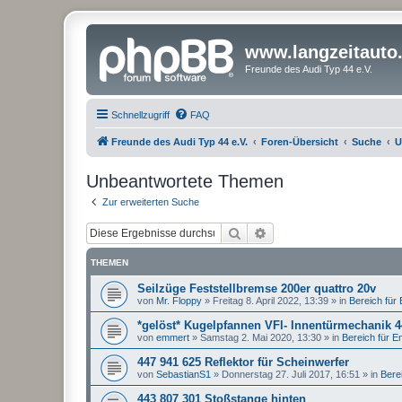
www.langzeitauto
Freunde des Audi Typ 44 e.V.
Schnellzugriff
FAQ
Freunde des Audi Typ 44 e.V.
Foren-Übersicht
Suche
U
Unbeantwortete Themen
Zur erweiterten Suche
Suche
Erweiterte Suche
THEMEN
Seilzüge Feststellbremse 200er quattro 20v
von
Mr. Floppy
»
Freitag 8. April 2022, 13:39
» in
Bereich für E
*gelöst* Kugelpfannen VFl- Innentürmechanik 
von
emmert
»
Samstag 2. Mai 2020, 13:30
» in
Bereich für Ent
447 941 625 Reflektor für Scheinwerfer
von
SebastianS1
»
Donnerstag 27. Juli 2017, 16:51
» in
Berei
443 807 301 Stoßstange hinten