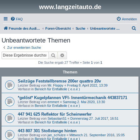
www.langzeitauto.de
FAQ
Anmelden
S
Freunde des Audi Typ 44 e.V.
Foren-Übersicht
Suche
Unbeantwortete Themen
u
Unbeantwortete Themen
c
Zur erweiterten Suche
h
Suche
Erweiterte Suche
e
Die Suche ergab 27 Treffer • Seite
1
von
1
Themen
Seilzüge Feststellbremse 200er quattro 20v
Letzter Beitrag von
Mr. Floppy
«
Freitag 8. April 2022, 13:39
Verfasst in
Bereich für Entfallteile ( e.o.e )
*gelöst* Kugelpfannen VFl- Innentürmechanik 443837171
Letzter Beitrag von
emmert
«
Samstag 2. Mai 2020, 13:30
Verfasst in
Bereich für Entfallteile ( e.o.e )
447 941 625 Reflektor für Scheinwerfer
Letzter Beitrag von
SebastianS1
«
Donnerstag 27. Juli 2017, 16:51
Verfasst in
Bereich für Entfallteile ( e.o.e )
443 807 301 Stoßstange hinten
Letzter Beitrag von
jan_schulze
«
Mittwoch 21. September 2016, 15:05
Verfasst in
Bereich für Entfallteile ( e.o.e )