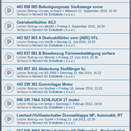
443 898 085 Befestigungssatz Stoßstange vorne
Letzter Beitrag von
jan_schulze
«
Mittwoch 21. September 2016, 15:04
Verfasst in
Bereich für Entfallteile ( e.o.e )
Getriebeölkühler AG3
Letzter Beitrag von
alex83
«
Freitag 2. September 2016, 18:30
Verfasst in
Bereich für Entfallteile ( e.o.e )
443 927 803 A Drehzahlfühler vorn (ABS) VFL
Letzter Beitrag von
mst3k
«
Montag 11. Juli 2016, 14:03
Verfasst in
Bereich für Entfallteile ( e.o.e )
443 837 081 B Bowdenzug Türinnenbetätigung vorface
Letzter Beitrag von
Werner
«
Freitag 13. Juni 2014, 15:35
Verfasst in
Bereich für Entfallteile ( e.o.e )
443 807 301 Abdeckung Stoßfänger hi.
Letzter Beitrag von
KS 1966
«
Dienstag 13. Mai 2014, 16:22
Verfasst in
Bereich für Entfallteile ( e.o.e )
443 199 381 Gummilager Motor
Letzter Beitrag von
fourbee
«
Freitag 10. Januar 2014, 13:22
Verfasst in
Bereich für Entfallteile ( e.o.e )
046 145 746A SCHLAUCH 1T motor
Letzter Beitrag von
botep
«
Samstag 2. Februar 2013, 19:54
Verfasst in
Bereich für Entfallteile ( e.o.e )
Leerlauf-/Volllastschalter Drosselklappe NF; Automatik; RT
Letzter Beitrag von
Typ44
«
Freitag 13. Juli 2012, 22:28
Verfasst in
Bereich für Entfallteile ( e.o.e )
017 525 400A Wellendichtring HA-Differential - Nachgefertigt