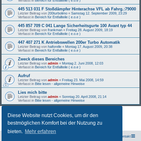
Verfasst in
Bereich für Entfallteile ( e.o.e )
445 513 031 F Stoßdämpfer Hinterachse VFL ab Fahrg.:79000
Letzter Beitrag von
200turbolimo
«
Samstag 12. September 2009, 23:29
Verfasst in
Bereich für Entfallteile ( e.o.e )
445 857 709 C 041 Lange Sicherheitsgurte 100 Avant typ 44
Letzter Beitrag von
frankman
«
Freitag 28. August 2009, 18:19
Verfasst in
Bereich für Entfallteile ( e.o.e )
447 407 271 K Antriebswellen 200er Turbo Automatik
Letzter Beitrag von
haiforelle
«
Montag 17. August 2009, 20:38
Verfasst in
Bereich für Entfallteile ( e.o.e )
Zweck dieses Bereiches
Letzter Beitrag von
admin
«
Montag 2. Juni 2008, 12:03
Verfasst in
Bereich für Entfallteile ( e.o.e )
Aufruf
Letzter Beitrag von
admin
«
Freitag 23. Mai 2008, 14:59
Verfasst in
Bitte lesen - allgemeine Hinweise
Lies mich bitte
Letzter Beitrag von
admin
«
Sonntag 20. April 2008, 21:14
Verfasst in
Bitte lesen - allgemeine Hinweise
Diese Website nutzt Cookies, um dir den
Die Suche ergab 27 Treffer • Seite
1
von
1
bestmöglichen Komfort bei der Nutzung zu
bieten.
Mehr erfahren
Freunde des Audi Typ 44 e.V.
Foren-Übersicht
Kontakt