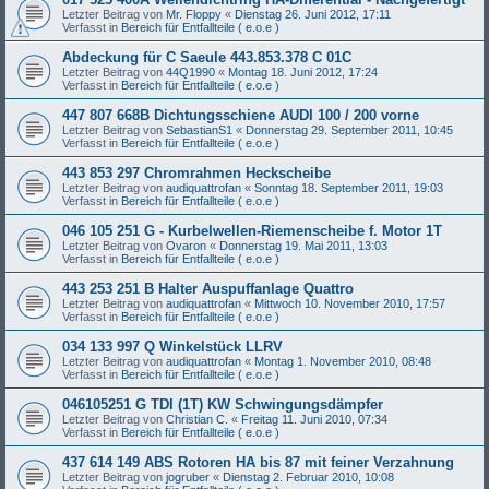
Letzter Beitrag von
Mr. Floppy
«
Dienstag 26. Juni 2012, 17:11
Verfasst in
Bereich für Entfallteile ( e.o.e )
Abdeckung für C Saeule 443.853.378 C 01C
Letzter Beitrag von
44Q1990
«
Montag 18. Juni 2012, 17:24
Verfasst in
Bereich für Entfallteile ( e.o.e )
447 807 668B Dichtungsschiene AUDI 100 / 200 vorne
Letzter Beitrag von
SebastianS1
«
Donnerstag 29. September 2011, 10:45
Verfasst in
Bereich für Entfallteile ( e.o.e )
443 853 297 Chromrahmen Heckscheibe
Letzter Beitrag von
audiquattrofan
«
Sonntag 18. September 2011, 19:03
Verfasst in
Bereich für Entfallteile ( e.o.e )
046 105 251 G - Kurbelwellen-Riemenscheibe f. Motor 1T
Letzter Beitrag von
Ovaron
«
Donnerstag 19. Mai 2011, 13:03
Verfasst in
Bereich für Entfallteile ( e.o.e )
443 253 251 B Halter Auspuffanlage Quattro
Letzter Beitrag von
audiquattrofan
«
Mittwoch 10. November 2010, 17:57
Verfasst in
Bereich für Entfallteile ( e.o.e )
034 133 997 Q Winkelstück LLRV
Letzter Beitrag von
audiquattrofan
«
Montag 1. November 2010, 08:48
Verfasst in
Bereich für Entfallteile ( e.o.e )
046105251 G TDI (1T) KW Schwingungsdämpfer
Letzter Beitrag von
Christian C.
«
Freitag 11. Juni 2010, 07:34
Verfasst in
Bereich für Entfallteile ( e.o.e )
437 614 149 ABS Rotoren HA bis 87 mit feiner Verzahnung
Letzter Beitrag von
jogruber
«
Dienstag 2. Februar 2010, 10:08