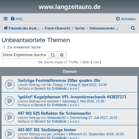
www.langzeitauto.de
FAQ
Anmelden
S
Freunde des Audi Typ 44 e.V.
Foren-Übersicht
Suche
Unbeantwortete Themen
u
Unbeantwortete Themen
c
Zur erweiterten Suche
h
Suche
Erweiterte Suche
e
Die Suche ergab 27 Treffer • Seite
1
von
1
Themen
Seilzüge Feststellbremse 200er quattro 20v
Letzter Beitrag von
Mr. Floppy
«
Freitag 8. April 2022, 13:39
Verfasst in
Bereich für Entfallteile ( e.o.e )
*gelöst* Kugelpfannen VFl- Innentürmechanik 443837171
Letzter Beitrag von
emmert
«
Samstag 2. Mai 2020, 13:30
Verfasst in
Bereich für Entfallteile ( e.o.e )
447 941 625 Reflektor für Scheinwerfer
Letzter Beitrag von
SebastianS1
«
Donnerstag 27. Juli 2017, 16:51
Verfasst in
Bereich für Entfallteile ( e.o.e )
443 807 301 Stoßstange hinten
Letzter Beitrag von
jan_schulze
«
Mittwoch 21. September 2016, 15:05
Verfasst in
Bereich für Entfallteile ( e.o.e )