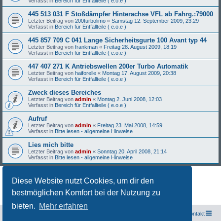
Verfasst in
Bereich für Entfallteile ( e.o.e )
445 513 031 F Stoßdämpfer Hinterachse VFL ab Fahrg.:79000
Letzter Beitrag von
200turbolimo
«
Samstag 12. September 2009, 23:29
Verfasst in
Bereich für Entfallteile ( e.o.e )
445 857 709 C 041 Lange Sicherheitsgurte 100 Avant typ 44
Letzter Beitrag von
frankman
«
Freitag 28. August 2009, 18:19
Verfasst in
Bereich für Entfallteile ( e.o.e )
447 407 271 K Antriebswellen 200er Turbo Automatik
Letzter Beitrag von
haiforelle
«
Montag 17. August 2009, 20:38
Verfasst in
Bereich für Entfallteile ( e.o.e )
Zweck dieses Bereiches
Letzter Beitrag von
admin
«
Montag 2. Juni 2008, 12:03
Verfasst in
Bereich für Entfallteile ( e.o.e )
Aufruf
Letzter Beitrag von
admin
«
Freitag 23. Mai 2008, 14:59
Verfasst in
Bitte lesen - allgemeine Hinweise
Lies mich bitte
Letzter Beitrag von
admin
«
Sonntag 20. April 2008, 21:14
Verfasst in
Bitte lesen - allgemeine Hinweise
Diese Website nutzt Cookies, um dir den
Die Suche ergab 27 Treffer • Seite
1
von
1
bestmöglichen Komfort bei der Nutzung zu
bieten.
Mehr erfahren
Freunde des Audi Typ 44 e.V.
Foren-Übersicht
Kontakt