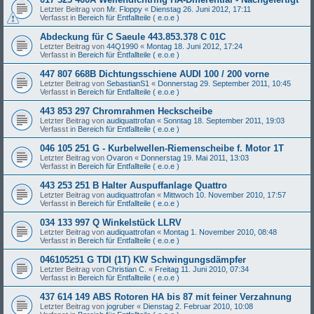
Letzter Beitrag von
Mr. Floppy
«
Dienstag 26. Juni 2012, 17:11
Verfasst in
Bereich für Entfallteile ( e.o.e )
Abdeckung für C Saeule 443.853.378 C 01C
Letzter Beitrag von
44Q1990
«
Montag 18. Juni 2012, 17:24
Verfasst in
Bereich für Entfallteile ( e.o.e )
447 807 668B Dichtungsschiene AUDI 100 / 200 vorne
Letzter Beitrag von
SebastianS1
«
Donnerstag 29. September 2011, 10:45
Verfasst in
Bereich für Entfallteile ( e.o.e )
443 853 297 Chromrahmen Heckscheibe
Letzter Beitrag von
audiquattrofan
«
Sonntag 18. September 2011, 19:03
Verfasst in
Bereich für Entfallteile ( e.o.e )
046 105 251 G - Kurbelwellen-Riemenscheibe f. Motor 1T
Letzter Beitrag von
Ovaron
«
Donnerstag 19. Mai 2011, 13:03
Verfasst in
Bereich für Entfallteile ( e.o.e )
443 253 251 B Halter Auspuffanlage Quattro
Letzter Beitrag von
audiquattrofan
«
Mittwoch 10. November 2010, 17:57
Verfasst in
Bereich für Entfallteile ( e.o.e )
034 133 997 Q Winkelstück LLRV
Letzter Beitrag von
audiquattrofan
«
Montag 1. November 2010, 08:48
Verfasst in
Bereich für Entfallteile ( e.o.e )
046105251 G TDI (1T) KW Schwingungsdämpfer
Letzter Beitrag von
Christian C.
«
Freitag 11. Juni 2010, 07:34
Verfasst in
Bereich für Entfallteile ( e.o.e )
437 614 149 ABS Rotoren HA bis 87 mit feiner Verzahnung
Letzter Beitrag von
jogruber
«
Dienstag 2. Februar 2010, 10:08