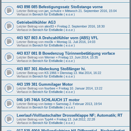
443 898 085 Befestigungssatz Stoßstange vorne
Letzter Beitrag von
jan_schulze
«
Mittwoch 21. September 2016, 15:04
Verfasst in
Bereich für Entfallteile ( e.o.e )
Getriebeölkühler AG3
Letzter Beitrag von
alex83
«
Freitag 2. September 2016, 18:30
Verfasst in
Bereich für Entfallteile ( e.o.e )
443 927 803 A Drehzahlfühler vorn (ABS) VFL
Letzter Beitrag von
mst3k
«
Montag 11. Juli 2016, 14:03
Verfasst in
Bereich für Entfallteile ( e.o.e )
443 837 081 B Bowdenzug Türinnenbetätigung vorface
Letzter Beitrag von
Werner
«
Freitag 13. Juni 2014, 15:35
Verfasst in
Bereich für Entfallteile ( e.o.e )
443 807 301 Abdeckung Stoßfänger hi.
Letzter Beitrag von
KS 1966
«
Dienstag 13. Mai 2014, 16:22
Verfasst in
Bereich für Entfallteile ( e.o.e )
443 199 381 Gummilager Motor
Letzter Beitrag von
fourbee
«
Freitag 10. Januar 2014, 13:22
Verfasst in
Bereich für Entfallteile ( e.o.e )
046 145 746A SCHLAUCH 1T motor
Letzter Beitrag von
botep
«
Samstag 2. Februar 2013, 19:54
Verfasst in
Bereich für Entfallteile ( e.o.e )
Leerlauf-/Volllastschalter Drosselklappe NF; Automatik; RT
Letzter Beitrag von
Typ44
«
Freitag 13. Juli 2012, 22:28
Verfasst in
Bereich für Entfallteile ( e.o.e )
017 525 400A Wellendichtring HA-Differential - Nachgefertigt