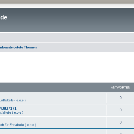
.de
nbeantwortete Themen
ANTWORTEN
0
ntfallteile ( e.o.e )
443837171
0
fallteile ( e.o.e )
0
ch für Entfallteile ( e.o.e )