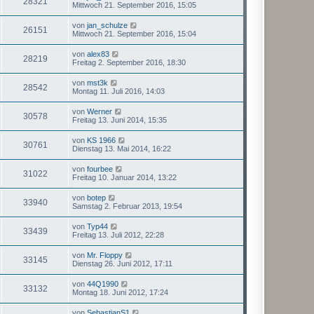
28321
Mittwoch 21. September 2016, 15:05
von
jan_schulze
26151
Mittwoch 21. September 2016, 15:04
von
alex83
28219
Freitag 2. September 2016, 18:30
von
mst3k
28542
Montag 11. Juli 2016, 14:03
von
Werner
30578
Freitag 13. Juni 2014, 15:35
von
KS 1966
30761
Dienstag 13. Mai 2014, 16:22
von
fourbee
31022
Freitag 10. Januar 2014, 13:22
von
botep
33940
Samstag 2. Februar 2013, 19:54
von
Typ44
33439
Freitag 13. Juli 2012, 22:28
von
Mr. Floppy
33145
Dienstag 26. Juni 2012, 17:11
von
44Q1990
33132
Montag 18. Juni 2012, 17:24
von
SebastianS1