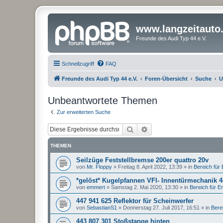
www.langzeitauto
Freunde des Audi Typ 44 e.V.
Schnellzugriff
FAQ
Freunde des Audi Typ 44 e.V.
Foren-Übersicht
Suche
U
Unbeantwortete Themen
Zur erweiterten Suche
Suche
Erweiterte Suche
THEMEN
Seilzüge Feststellbremse 200er quattro 20v
von
Mr. Floppy
»
Freitag 8. April 2022, 13:39
» in
Bereich für E
*gelöst* Kugelpfannen VFl- Innentürmechanik 
von
emmert
»
Samstag 2. Mai 2020, 13:30
» in
Bereich für Ent
447 941 625 Reflektor für Scheinwerfer
von
SebastianS1
»
Donnerstag 27. Juli 2017, 16:51
» in
Berei
443 807 301 Stoßstange hinten