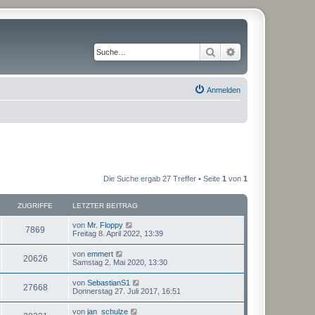
Suche
Erweiterte Suche
Anmelden
Die Suche ergab 27 Treffer • Seite
1
von
1
ZUGRIFFE
LETZTER BEITRAG
von
Mr. Floppy
7869
Freitag 8. April 2022, 13:39
von
emmert
20626
Samstag 2. Mai 2020, 13:30
von
SebastianS1
27668
Donnerstag 27. Juli 2017, 16:51
von
jan_schulze