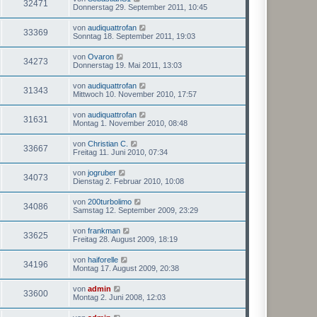
32471
Donnerstag 29. September 2011, 10:45
von
audiquattrofan
33369
Sonntag 18. September 2011, 19:03
von
Ovaron
34273
Donnerstag 19. Mai 2011, 13:03
von
audiquattrofan
31343
Mittwoch 10. November 2010, 17:57
von
audiquattrofan
31631
Montag 1. November 2010, 08:48
von
Christian C.
33667
Freitag 11. Juni 2010, 07:34
von
jogruber
34073
Dienstag 2. Februar 2010, 10:08
von
200turbolimo
34086
Samstag 12. September 2009, 23:29
von
frankman
33625
Freitag 28. August 2009, 18:19
von
haiforelle
34196
Montag 17. August 2009, 20:38
von
admin
33600
Montag 2. Juni 2008, 12:03