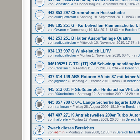
von
SebastianS1
»
Donnerstag 29. September 2011, 10:45
»
443 853 297 Chromrahmen Heckscheibe
von
audiquattrofan
»
Sonntag 18. September 2011, 19:03
» i
046 105 251 G - Kurbelwellen-Riemenscheibe f.
von
Ovaron
»
Donnerstag 19. Mai 2011, 13:03
» in
Bereich für
443 253 251 B Halter Auspuffanlage Quattro
von
audiquattrofan
»
Mittwoch 10. November 2010, 17:57
» i
034 133 997 Q Winkelstück LLRV
von
audiquattrofan
»
Montag 1. November 2010, 08:48
» in
B
046105251 G TDI (1T) KW Schwingungsdämpfer
von
Christian C.
»
Freitag 11. Juni 2010, 07:34
» in
Bereich für
437 614 149 ABS Rotoren HA bis 87 mit feiner 
von
jogruber
»
Dienstag 2. Februar 2010, 10:08
» in
Bereich f
445 513 031 F Stoßdämpfer Hinterachse VFL ab
von
200turbolimo
»
Samstag 12. September 2009, 23:29
» in
445 857 709 C 041 Lange Sicherheitsgurte 100 A
von
frankman
»
Freitag 28. August 2009, 18:19
» in
Bereich fü
447 407 271 K Antriebswellen 200er Turbo Auto
von
haiforelle
»
Montag 17. August 2009, 20:38
» in
Bereich fü
Zweck dieses Bereiches
von
admin
»
Montag 2. Juni 2008, 12:03
» in
Bereich für Entfa