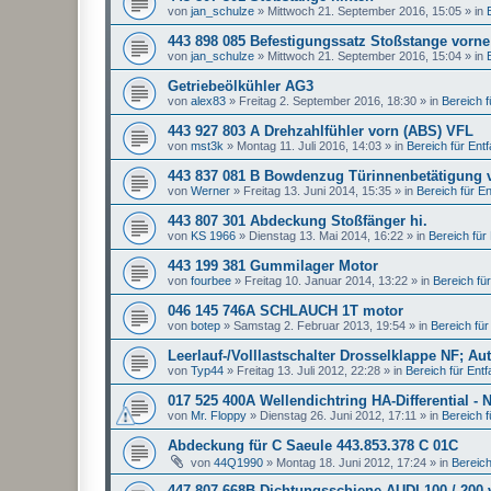
von
jan_schulze
»
Mittwoch 21. September 2016, 15:05
» in
443 898 085 Befestigungssatz Stoßstange vorne
von
jan_schulze
»
Mittwoch 21. September 2016, 15:04
» in
Getriebeölkühler AG3
von
alex83
»
Freitag 2. September 2016, 18:30
» in
Bereich fü
443 927 803 A Drehzahlfühler vorn (ABS) VFL
von
mst3k
»
Montag 11. Juli 2016, 14:03
» in
Bereich für Entfal
443 837 081 B Bowdenzug Türinnenbetätigung 
von
Werner
»
Freitag 13. Juni 2014, 15:35
» in
Bereich für Ent
443 807 301 Abdeckung Stoßfänger hi.
von
KS 1966
»
Dienstag 13. Mai 2014, 16:22
» in
Bereich für E
443 199 381 Gummilager Motor
von
fourbee
»
Freitag 10. Januar 2014, 13:22
» in
Bereich für 
046 145 746A SCHLAUCH 1T motor
von
botep
»
Samstag 2. Februar 2013, 19:54
» in
Bereich für 
Leerlauf-/Volllastschalter Drosselklappe NF; Au
von
Typ44
»
Freitag 13. Juli 2012, 22:28
» in
Bereich für Entfal
017 525 400A Wellendichtring HA-Differential - 
von
Mr. Floppy
»
Dienstag 26. Juni 2012, 17:11
» in
Bereich fü
Abdeckung für C Saeule 443.853.378 C 01C
von
44Q1990
»
Montag 18. Juni 2012, 17:24
» in
Bereich 
447 807 668B Dichtungsschiene AUDI 100 / 200 