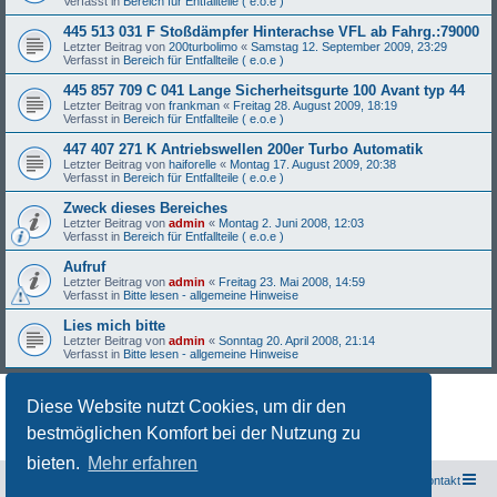
Verfasst in
Bereich für Entfallteile ( e.o.e )
445 513 031 F Stoßdämpfer Hinterachse VFL ab Fahrg.:79000
Letzter Beitrag von
200turbolimo
«
Samstag 12. September 2009, 23:29
Verfasst in
Bereich für Entfallteile ( e.o.e )
445 857 709 C 041 Lange Sicherheitsgurte 100 Avant typ 44
Letzter Beitrag von
frankman
«
Freitag 28. August 2009, 18:19
Verfasst in
Bereich für Entfallteile ( e.o.e )
447 407 271 K Antriebswellen 200er Turbo Automatik
Letzter Beitrag von
haiforelle
«
Montag 17. August 2009, 20:38
Verfasst in
Bereich für Entfallteile ( e.o.e )
Zweck dieses Bereiches
Letzter Beitrag von
admin
«
Montag 2. Juni 2008, 12:03
Verfasst in
Bereich für Entfallteile ( e.o.e )
Aufruf
Letzter Beitrag von
admin
«
Freitag 23. Mai 2008, 14:59
Verfasst in
Bitte lesen - allgemeine Hinweise
Lies mich bitte
Letzter Beitrag von
admin
«
Sonntag 20. April 2008, 21:14
Verfasst in
Bitte lesen - allgemeine Hinweise
Diese Website nutzt Cookies, um dir den
Die Suche ergab 27 Treffer • Seite
1
von
1
bestmöglichen Komfort bei der Nutzung zu
bieten.
Mehr erfahren
Freunde des Audi Typ 44 e.V.
Foren-Übersicht
Kontakt