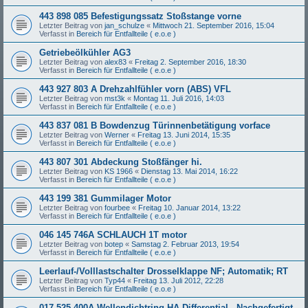
443 898 085 Befestigungssatz Stoßstange vorne
Letzter Beitrag von
jan_schulze
«
Mittwoch 21. September 2016, 15:04
Verfasst in
Bereich für Entfallteile ( e.o.e )
Getriebeölkühler AG3
Letzter Beitrag von
alex83
«
Freitag 2. September 2016, 18:30
Verfasst in
Bereich für Entfallteile ( e.o.e )
443 927 803 A Drehzahlfühler vorn (ABS) VFL
Letzter Beitrag von
mst3k
«
Montag 11. Juli 2016, 14:03
Verfasst in
Bereich für Entfallteile ( e.o.e )
443 837 081 B Bowdenzug Türinnenbetätigung vorface
Letzter Beitrag von
Werner
«
Freitag 13. Juni 2014, 15:35
Verfasst in
Bereich für Entfallteile ( e.o.e )
443 807 301 Abdeckung Stoßfänger hi.
Letzter Beitrag von
KS 1966
«
Dienstag 13. Mai 2014, 16:22
Verfasst in
Bereich für Entfallteile ( e.o.e )
443 199 381 Gummilager Motor
Letzter Beitrag von
fourbee
«
Freitag 10. Januar 2014, 13:22
Verfasst in
Bereich für Entfallteile ( e.o.e )
046 145 746A SCHLAUCH 1T motor
Letzter Beitrag von
botep
«
Samstag 2. Februar 2013, 19:54
Verfasst in
Bereich für Entfallteile ( e.o.e )
Leerlauf-/Volllastschalter Drosselklappe NF; Automatik; RT
Letzter Beitrag von
Typ44
«
Freitag 13. Juli 2012, 22:28
Verfasst in
Bereich für Entfallteile ( e.o.e )
017 525 400A Wellendichtring HA-Differential - Nachgefertigt