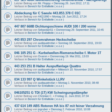
Letzter Beitrag von
Mr. Floppy
«
Dienstag 26. Juni 2012, 17:11
Verfasst in
Bereich für Entfallteile ( e.o.e )
Abdeckung für C Saeule 443.853.378 C 01C
Letzter Beitrag von
44Q1990
«
Montag 18. Juni 2012, 17:24
Verfasst in
Bereich für Entfallteile ( e.o.e )
447 807 668B Dichtungsschiene AUDI 100 / 200 vorne
Letzter Beitrag von
SebastianS1
«
Donnerstag 29. September 2011, 10:45
Verfasst in
Bereich für Entfallteile ( e.o.e )
443 853 297 Chromrahmen Heckscheibe
Letzter Beitrag von
audiquattrofan
«
Sonntag 18. September 2011, 19:03
Verfasst in
Bereich für Entfallteile ( e.o.e )
046 105 251 G - Kurbelwellen-Riemenscheibe f. Motor 1T
Letzter Beitrag von
Ovaron
«
Donnerstag 19. Mai 2011, 13:03
Verfasst in
Bereich für Entfallteile ( e.o.e )
443 253 251 B Halter Auspuffanlage Quattro
Letzter Beitrag von
audiquattrofan
«
Mittwoch 10. November 2010, 17:57
Verfasst in
Bereich für Entfallteile ( e.o.e )
034 133 997 Q Winkelstück LLRV
Letzter Beitrag von
audiquattrofan
«
Montag 1. November 2010, 08:48
Verfasst in
Bereich für Entfallteile ( e.o.e )
046105251 G TDI (1T) KW Schwingungsdämpfer
Letzter Beitrag von
Christian C.
«
Freitag 11. Juni 2010, 07:34
Verfasst in
Bereich für Entfallteile ( e.o.e )
437 614 149 ABS Rotoren HA bis 87 mit feiner Verzahnung
Letzter Beitrag von
jogruber
«
Dienstag 2. Februar 2010, 10:08