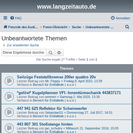
www.langzeitauto.de
FAQ
Anmelden
S
Freunde des Audi Typ 44 e.V.
Foren-Übersicht
Suche
Unbeantwortete Themen
u
Unbeantwortete Themen
c
Zur erweiterten Suche
h
Suche
Erweiterte Suche
e
Die Suche ergab 27 Treffer • Seite
1
von
1
Themen
Seilzüge Feststellbremse 200er quattro 20v
Letzter Beitrag von
Mr. Floppy
«
Freitag 8. April 2022, 13:39
Verfasst in
Bereich für Entfallteile ( e.o.e )
*gelöst* Kugelpfannen VFl- Innentürmechanik 443837171
Letzter Beitrag von
emmert
«
Samstag 2. Mai 2020, 13:30
Verfasst in
Bereich für Entfallteile ( e.o.e )
447 941 625 Reflektor für Scheinwerfer
Letzter Beitrag von
SebastianS1
«
Donnerstag 27. Juli 2017, 16:51
Verfasst in
Bereich für Entfallteile ( e.o.e )
443 807 301 Stoßstange hinten
Letzter Beitrag von
jan_schulze
«
Mittwoch 21. September 2016, 15:05
Verfasst in
Bereich für Entfallteile ( e.o.e )