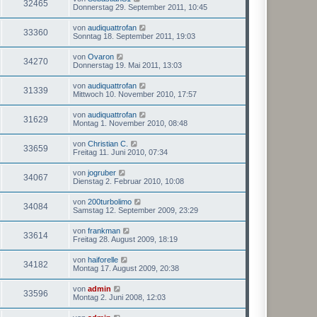
32465
Donnerstag 29. September 2011, 10:45
von
audiquattrofan
33360
Sonntag 18. September 2011, 19:03
von
Ovaron
34270
Donnerstag 19. Mai 2011, 13:03
von
audiquattrofan
31339
Mittwoch 10. November 2010, 17:57
von
audiquattrofan
31629
Montag 1. November 2010, 08:48
von
Christian C.
33659
Freitag 11. Juni 2010, 07:34
von
jogruber
34067
Dienstag 2. Februar 2010, 10:08
von
200turbolimo
34084
Samstag 12. September 2009, 23:29
von
frankman
33614
Freitag 28. August 2009, 18:19
von
haiforelle
34182
Montag 17. August 2009, 20:38
von
admin
33596
Montag 2. Juni 2008, 12:03