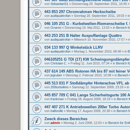
von
SebastianS1
»
Donnerstag 29. September 2011, 10:45
»
443 853 297 Chromrahmen Heckscheibe
von
audiquattrofan
»
Sonntag 18. September 2011, 19:03
» i
046 105 251 G - Kurbelwellen-Riemenscheibe f.
von
Ovaron
»
Donnerstag 19. Mai 2011, 13:03
» in
Bereich für
443 253 251 B Halter Auspuffanlage Quattro
von
audiquattrofan
»
Mittwoch 10. November 2010, 17:57
» i
034 133 997 Q Winkelstück LLRV
von
audiquattrofan
»
Montag 1. November 2010, 08:48
» in
B
046105251 G TDI (1T) KW Schwingungsdämpfer
von
Christian C.
»
Freitag 11. Juni 2010, 07:34
» in
Bereich für
437 614 149 ABS Rotoren HA bis 87 mit feiner 
von
jogruber
»
Dienstag 2. Februar 2010, 10:08
» in
Bereich f
445 513 031 F Stoßdämpfer Hinterachse VFL ab
von
200turbolimo
»
Samstag 12. September 2009, 23:29
» in
445 857 709 C 041 Lange Sicherheitsgurte 100 A
von
frankman
»
Freitag 28. August 2009, 18:19
» in
Bereich fü
447 407 271 K Antriebswellen 200er Turbo Auto
von
haiforelle
»
Montag 17. August 2009, 20:38
» in
Bereich fü
Zweck dieses Bereiches
von
admin
»
Montag 2. Juni 2008, 12:03
» in
Bereich für Entfa