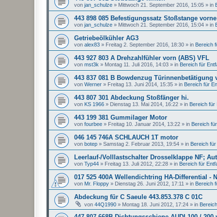
von
jan_schulze
»
Mittwoch 21. September 2016, 15:05
» in
443 898 085 Befestigungssatz Stoßstange vorne
von
jan_schulze
»
Mittwoch 21. September 2016, 15:04
» in
Getriebeölkühler AG3
von
alex83
»
Freitag 2. September 2016, 18:30
» in
Bereich fü
443 927 803 A Drehzahlfühler vorn (ABS) VFL
von
mst3k
»
Montag 11. Juli 2016, 14:03
» in
Bereich für Entfal
443 837 081 B Bowdenzug Türinnenbetätigung 
von
Werner
»
Freitag 13. Juni 2014, 15:35
» in
Bereich für Ent
443 807 301 Abdeckung Stoßfänger hi.
von
KS 1966
»
Dienstag 13. Mai 2014, 16:22
» in
Bereich für E
443 199 381 Gummilager Motor
von
fourbee
»
Freitag 10. Januar 2014, 13:22
» in
Bereich für 
046 145 746A SCHLAUCH 1T motor
von
botep
»
Samstag 2. Februar 2013, 19:54
» in
Bereich für 
Leerlauf-/Volllastschalter Drosselklappe NF; Au
von
Typ44
»
Freitag 13. Juli 2012, 22:28
» in
Bereich für Entfal
017 525 400A Wellendichtring HA-Differential - 
von
Mr. Floppy
»
Dienstag 26. Juni 2012, 17:11
» in
Bereich fü
Abdeckung für C Saeule 443.853.378 C 01C
von
44Q1990
»
Montag 18. Juni 2012, 17:24
» in
Bereich 
447 807 668B Dichtungsschiene AUDI 100 / 200 