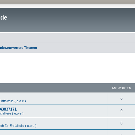
.de
nbeantwortete Themen
ANTWORTEN
0
ntfallteile ( e.o.e )
443837171
0
fallteile ( e.o.e )
0
ch für Entfallteile ( e.o.e )