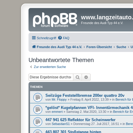
www.langzeitauto
Freunde des Audi Typ 44 e.V.
Schnellzugriff
FAQ
Freunde des Audi Typ 44 e.V.
Foren-Übersicht
Suche
U
Unbeantwortete Themen
Zur erweiterten Suche
Suche
Erweiterte Suche
THEMEN
Seilzüge Feststellbremse 200er quattro 20v
von
Mr. Floppy
»
Freitag 8. April 2022, 13:39
» in
Bereich für E
*gelöst* Kugelpfannen VFl- Innentürmechanik 
von
emmert
»
Samstag 2. Mai 2020, 13:30
» in
Bereich für Ent
447 941 625 Reflektor für Scheinwerfer
von
SebastianS1
»
Donnerstag 27. Juli 2017, 16:51
» in
Berei
443 807 301 Stoßstange hinten