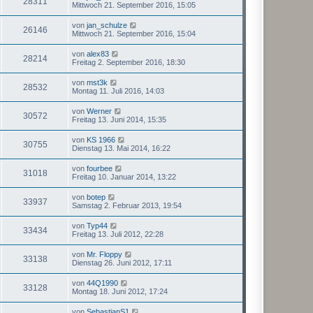
28311
Mittwoch 21. September 2016, 15:05
von
jan_schulze
26146
Mittwoch 21. September 2016, 15:04
von
alex83
28214
Freitag 2. September 2016, 18:30
von
mst3k
28532
Montag 11. Juli 2016, 14:03
von
Werner
30572
Freitag 13. Juni 2014, 15:35
von
KS 1966
30755
Dienstag 13. Mai 2014, 16:22
von
fourbee
31018
Freitag 10. Januar 2014, 13:22
von
botep
33937
Samstag 2. Februar 2013, 19:54
von
Typ44
33434
Freitag 13. Juli 2012, 22:28
von
Mr. Floppy
33138
Dienstag 26. Juni 2012, 17:11
von
44Q1990
33128
Montag 18. Juni 2012, 17:24
von
SebastianS1