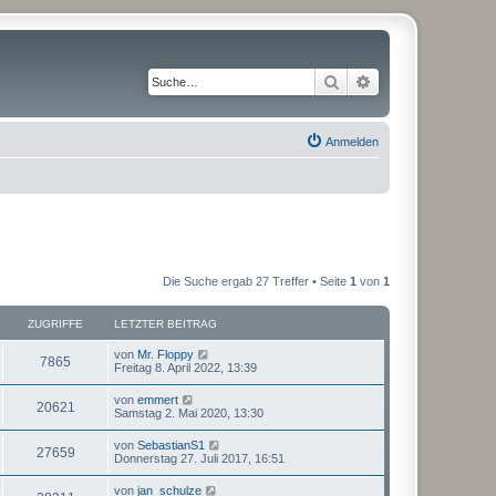
Suche
Erweiterte Suche
Anmelden
Die Suche ergab 27 Treffer • Seite
1
von
1
ZUGRIFFE
LETZTER BEITRAG
von
Mr. Floppy
7865
Freitag 8. April 2022, 13:39
von
emmert
20621
Samstag 2. Mai 2020, 13:30
von
SebastianS1
27659
Donnerstag 27. Juli 2017, 16:51
von
jan_schulze