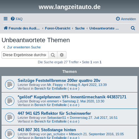
www.langzeitauto.de
FAQ
Anmelden
S
Freunde des Audi Typ 44 e.V.
Foren-Übersicht
Suche
Unbeantwortete Themen
u
Unbeantwortete Themen
c
Zur erweiterten Suche
h
Suche
Erweiterte Suche
e
Die Suche ergab 27 Treffer • Seite
1
von
1
Themen
Seilzüge Feststellbremse 200er quattro 20v
Letzter Beitrag von
Mr. Floppy
«
Freitag 8. April 2022, 13:39
Verfasst in
Bereich für Entfallteile ( e.o.e )
*gelöst* Kugelpfannen VFl- Innentürmechanik 443837171
Letzter Beitrag von
emmert
«
Samstag 2. Mai 2020, 13:30
Verfasst in
Bereich für Entfallteile ( e.o.e )
447 941 625 Reflektor für Scheinwerfer
Letzter Beitrag von
SebastianS1
«
Donnerstag 27. Juli 2017, 16:51
Verfasst in
Bereich für Entfallteile ( e.o.e )
443 807 301 Stoßstange hinten
Letzter Beitrag von
jan_schulze
«
Mittwoch 21. September 2016, 15:05
Verfasst in
Bereich für Entfallteile ( e.o.e )