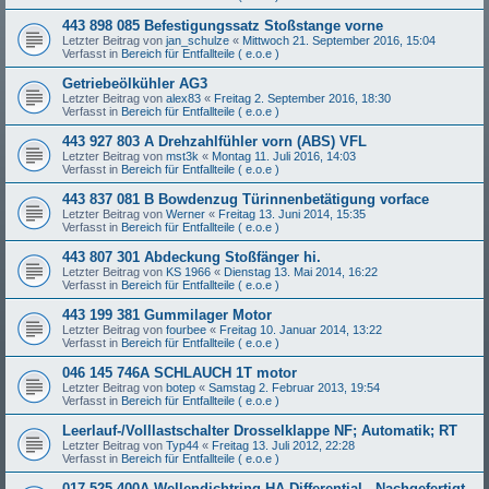
443 898 085 Befestigungssatz Stoßstange vorne
Letzter Beitrag von
jan_schulze
«
Mittwoch 21. September 2016, 15:04
Verfasst in
Bereich für Entfallteile ( e.o.e )
Getriebeölkühler AG3
Letzter Beitrag von
alex83
«
Freitag 2. September 2016, 18:30
Verfasst in
Bereich für Entfallteile ( e.o.e )
443 927 803 A Drehzahlfühler vorn (ABS) VFL
Letzter Beitrag von
mst3k
«
Montag 11. Juli 2016, 14:03
Verfasst in
Bereich für Entfallteile ( e.o.e )
443 837 081 B Bowdenzug Türinnenbetätigung vorface
Letzter Beitrag von
Werner
«
Freitag 13. Juni 2014, 15:35
Verfasst in
Bereich für Entfallteile ( e.o.e )
443 807 301 Abdeckung Stoßfänger hi.
Letzter Beitrag von
KS 1966
«
Dienstag 13. Mai 2014, 16:22
Verfasst in
Bereich für Entfallteile ( e.o.e )
443 199 381 Gummilager Motor
Letzter Beitrag von
fourbee
«
Freitag 10. Januar 2014, 13:22
Verfasst in
Bereich für Entfallteile ( e.o.e )
046 145 746A SCHLAUCH 1T motor
Letzter Beitrag von
botep
«
Samstag 2. Februar 2013, 19:54
Verfasst in
Bereich für Entfallteile ( e.o.e )
Leerlauf-/Volllastschalter Drosselklappe NF; Automatik; RT
Letzter Beitrag von
Typ44
«
Freitag 13. Juli 2012, 22:28
Verfasst in
Bereich für Entfallteile ( e.o.e )
017 525 400A Wellendichtring HA-Differential - Nachgefertigt