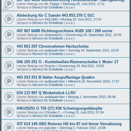
Letzter Beitrag von
Mr. Floppy
«
Dienstag 26. Juni 2012, 17:11
Verfasst in
Bereich für Entfallteile ( e.o.e )
Abdeckung für C Saeule 443.853.378 C 01C
Letzter Beitrag von
44Q1990
«
Montag 18. Juni 2012, 17:24
Verfasst in
Bereich für Entfallteile ( e.o.e )
447 807 668B Dichtungsschiene AUDI 100 / 200 vorne
Letzter Beitrag von
SebastianS1
«
Donnerstag 29. September 2011, 10:45
Verfasst in
Bereich für Entfallteile ( e.o.e )
443 853 297 Chromrahmen Heckscheibe
Letzter Beitrag von
audiquattrofan
«
Sonntag 18. September 2011, 19:03
Verfasst in
Bereich für Entfallteile ( e.o.e )
046 105 251 G - Kurbelwellen-Riemenscheibe f. Motor 1T
Letzter Beitrag von
Ovaron
«
Donnerstag 19. Mai 2011, 13:03
Verfasst in
Bereich für Entfallteile ( e.o.e )
443 253 251 B Halter Auspuffanlage Quattro
Letzter Beitrag von
audiquattrofan
«
Mittwoch 10. November 2010, 17:57
Verfasst in
Bereich für Entfallteile ( e.o.e )
034 133 997 Q Winkelstück LLRV
Letzter Beitrag von
audiquattrofan
«
Montag 1. November 2010, 08:48
Verfasst in
Bereich für Entfallteile ( e.o.e )
046105251 G TDI (1T) KW Schwingungsdämpfer
Letzter Beitrag von
Christian C.
«
Freitag 11. Juni 2010, 07:34
Verfasst in
Bereich für Entfallteile ( e.o.e )
437 614 149 ABS Rotoren HA bis 87 mit feiner Verzahnung
Letzter Beitrag von
jogruber
«
Dienstag 2. Februar 2010, 10:08