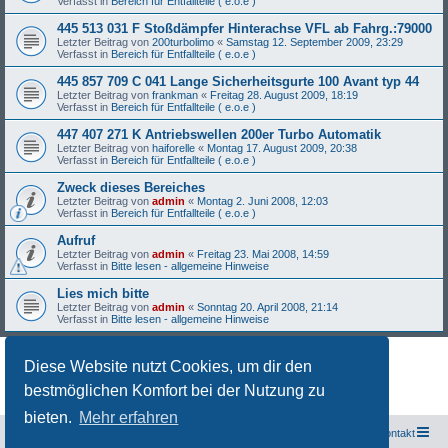
Verfasst in
Bereich für Entfallteile ( e.o.e )
445 513 031 F Stoßdämpfer Hinterachse VFL ab Fahrg.:79000
Letzter Beitrag von
200turbolimo
«
Samstag 12. September 2009, 23:29
Verfasst in
Bereich für Entfallteile ( e.o.e )
445 857 709 C 041 Lange Sicherheitsgurte 100 Avant typ 44
Letzter Beitrag von
frankman
«
Freitag 28. August 2009, 18:19
Verfasst in
Bereich für Entfallteile ( e.o.e )
447 407 271 K Antriebswellen 200er Turbo Automatik
Letzter Beitrag von
haiforelle
«
Montag 17. August 2009, 20:38
Verfasst in
Bereich für Entfallteile ( e.o.e )
Zweck dieses Bereiches
Letzter Beitrag von
admin
«
Montag 2. Juni 2008, 12:03
Verfasst in
Bereich für Entfallteile ( e.o.e )
Aufruf
Letzter Beitrag von
admin
«
Freitag 23. Mai 2008, 14:59
Verfasst in
Bitte lesen - allgemeine Hinweise
Lies mich bitte
Letzter Beitrag von
admin
«
Sonntag 20. April 2008, 21:14
Verfasst in
Bitte lesen - allgemeine Hinweise
Diese Website nutzt Cookies, um dir den
Die Suche ergab 27 Treffer • Seite
1
von
1
bestmöglichen Komfort bei der Nutzung zu
bieten.
Mehr erfahren
Freunde des Audi Typ 44 e.V.
Foren-Übersicht
Kontakt