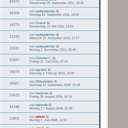
32472
Donnerstag 29. September 2011, 10:45
von
audiquattrofan
33369
Sonntag 18. September 2011, 19:03
von
Ovaron
34273
Donnerstag 19. Mai 2011, 13:03
von
audiquattrofan
31343
Mittwoch 10. November 2010, 17:57
von
audiquattrofan
31631
Montag 1. November 2010, 08:48
von
Christian C.
33667
Freitag 11. Juni 2010, 07:34
von
jogruber
34074
Dienstag 2. Februar 2010, 10:08
von
200turbolimo
34087
Samstag 12. September 2009, 23:29
von
frankman
33625
Freitag 28. August 2009, 18:19
von
haiforelle
34196
Montag 17. August 2009, 20:38
von
admin
33601
Montag 2. Juni 2008, 12:03