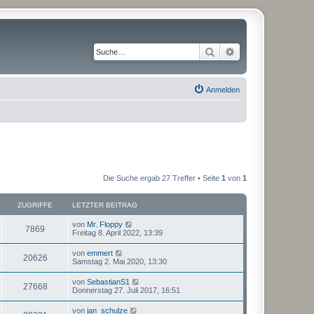
Suche
Erweiterte Suche
Anmelden
Die Suche ergab 27 Treffer • Seite
1
von
1
ZUGRIFFE
LETZTER BEITRAG
von
Mr. Floppy
7869
Freitag 8. April 2022, 13:39
von
emmert
20626
Samstag 2. Mai 2020, 13:30
von
SebastianS1
27668
Donnerstag 27. Juli 2017, 16:51
von
jan_schulze