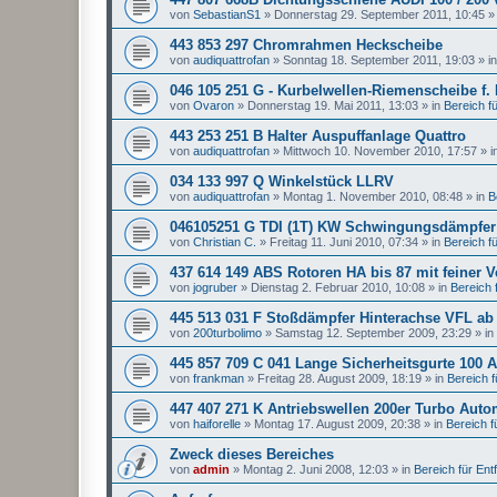
von
SebastianS1
»
Donnerstag 29. September 2011, 10:45
»
443 853 297 Chromrahmen Heckscheibe
von
audiquattrofan
»
Sonntag 18. September 2011, 19:03
» i
046 105 251 G - Kurbelwellen-Riemenscheibe f.
von
Ovaron
»
Donnerstag 19. Mai 2011, 13:03
» in
Bereich für
443 253 251 B Halter Auspuffanlage Quattro
von
audiquattrofan
»
Mittwoch 10. November 2010, 17:57
» i
034 133 997 Q Winkelstück LLRV
von
audiquattrofan
»
Montag 1. November 2010, 08:48
» in
B
046105251 G TDI (1T) KW Schwingungsdämpfer
von
Christian C.
»
Freitag 11. Juni 2010, 07:34
» in
Bereich für
437 614 149 ABS Rotoren HA bis 87 mit feiner 
von
jogruber
»
Dienstag 2. Februar 2010, 10:08
» in
Bereich f
445 513 031 F Stoßdämpfer Hinterachse VFL ab
von
200turbolimo
»
Samstag 12. September 2009, 23:29
» in
445 857 709 C 041 Lange Sicherheitsgurte 100 A
von
frankman
»
Freitag 28. August 2009, 18:19
» in
Bereich fü
447 407 271 K Antriebswellen 200er Turbo Auto
von
haiforelle
»
Montag 17. August 2009, 20:38
» in
Bereich fü
Zweck dieses Bereiches
von
admin
»
Montag 2. Juni 2008, 12:03
» in
Bereich für Entfa