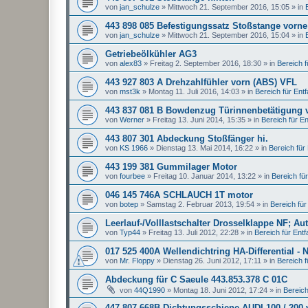
von
jan_schulze
»
Mittwoch 21. September 2016, 15:05
» in
443 898 085 Befestigungssatz Stoßstange vorne
von
jan_schulze
»
Mittwoch 21. September 2016, 15:04
» in
Getriebeölkühler AG3
von
alex83
»
Freitag 2. September 2016, 18:30
» in
Bereich fü
443 927 803 A Drehzahlfühler vorn (ABS) VFL
von
mst3k
»
Montag 11. Juli 2016, 14:03
» in
Bereich für Entfal
443 837 081 B Bowdenzug Türinnenbetätigung 
von
Werner
»
Freitag 13. Juni 2014, 15:35
» in
Bereich für Ent
443 807 301 Abdeckung Stoßfänger hi.
von
KS 1966
»
Dienstag 13. Mai 2014, 16:22
» in
Bereich für E
443 199 381 Gummilager Motor
von
fourbee
»
Freitag 10. Januar 2014, 13:22
» in
Bereich für 
046 145 746A SCHLAUCH 1T motor
von
botep
»
Samstag 2. Februar 2013, 19:54
» in
Bereich für 
Leerlauf-/Volllastschalter Drosselklappe NF; Au
von
Typ44
»
Freitag 13. Juli 2012, 22:28
» in
Bereich für Entfal
017 525 400A Wellendichtring HA-Differential - 
von
Mr. Floppy
»
Dienstag 26. Juni 2012, 17:11
» in
Bereich fü
Abdeckung für C Saeule 443.853.378 C 01C
von
44Q1990
»
Montag 18. Juni 2012, 17:24
» in
Bereich 
447 807 668B Dichtungsschiene AUDI 100 / 200 