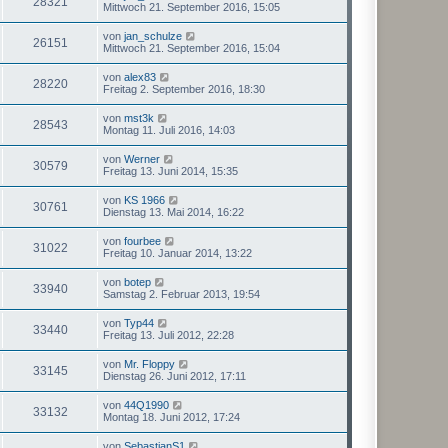
28321
Mittwoch 21. September 2016, 15:05
von
jan_schulze
26151
Mittwoch 21. September 2016, 15:04
von
alex83
28220
Freitag 2. September 2016, 18:30
von
mst3k
28543
Montag 11. Juli 2016, 14:03
von
Werner
30579
Freitag 13. Juni 2014, 15:35
von
KS 1966
30761
Dienstag 13. Mai 2014, 16:22
von
fourbee
31022
Freitag 10. Januar 2014, 13:22
von
botep
33940
Samstag 2. Februar 2013, 19:54
von
Typ44
33440
Freitag 13. Juli 2012, 22:28
von
Mr. Floppy
33145
Dienstag 26. Juni 2012, 17:11
von
44Q1990
33132
Montag 18. Juni 2012, 17:24
von
SebastianS1