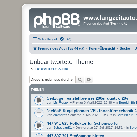
www.langzeitauto
Freunde des Audi Typ 44 e.V.
Schnellzugriff
FAQ
Freunde des Audi Typ 44 e.V.
Foren-Übersicht
Suche
U
Unbeantwortete Themen
Zur erweiterten Suche
Suche
Erweiterte Suche
THEMEN
Seilzüge Feststellbremse 200er quattro 20v
von
Mr. Floppy
»
Freitag 8. April 2022, 13:39
» in
Bereich für E
*gelöst* Kugelpfannen VFl- Innentürmechanik 
von
emmert
»
Samstag 2. Mai 2020, 13:30
» in
Bereich für Ent
447 941 625 Reflektor für Scheinwerfer
von
SebastianS1
»
Donnerstag 27. Juli 2017, 16:51
» in
Berei
443 807 301 Stoßstange hinten