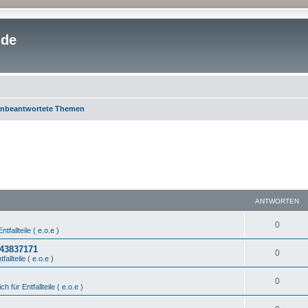
.de
nbeantwortete Themen
ANTWORTEN
0
ntfallteile ( e.o.e )
443837171
0
fallteile ( e.o.e )
0
ch für Entfallteile ( e.o.e )