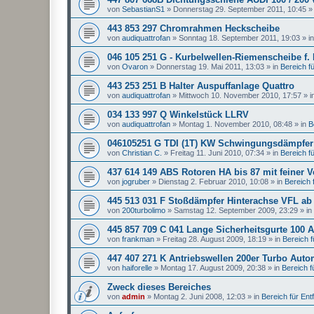
von
SebastianS1
»
Donnerstag 29. September 2011, 10:45
»
443 853 297 Chromrahmen Heckscheibe
von
audiquattrofan
»
Sonntag 18. September 2011, 19:03
» i
046 105 251 G - Kurbelwellen-Riemenscheibe f.
von
Ovaron
»
Donnerstag 19. Mai 2011, 13:03
» in
Bereich für
443 253 251 B Halter Auspuffanlage Quattro
von
audiquattrofan
»
Mittwoch 10. November 2010, 17:57
» i
034 133 997 Q Winkelstück LLRV
von
audiquattrofan
»
Montag 1. November 2010, 08:48
» in
B
046105251 G TDI (1T) KW Schwingungsdämpfer
von
Christian C.
»
Freitag 11. Juni 2010, 07:34
» in
Bereich für
437 614 149 ABS Rotoren HA bis 87 mit feiner 
von
jogruber
»
Dienstag 2. Februar 2010, 10:08
» in
Bereich f
445 513 031 F Stoßdämpfer Hinterachse VFL ab
von
200turbolimo
»
Samstag 12. September 2009, 23:29
» in
445 857 709 C 041 Lange Sicherheitsgurte 100 A
von
frankman
»
Freitag 28. August 2009, 18:19
» in
Bereich fü
447 407 271 K Antriebswellen 200er Turbo Auto
von
haiforelle
»
Montag 17. August 2009, 20:38
» in
Bereich fü
Zweck dieses Bereiches
von
admin
»
Montag 2. Juni 2008, 12:03
» in
Bereich für Entfa