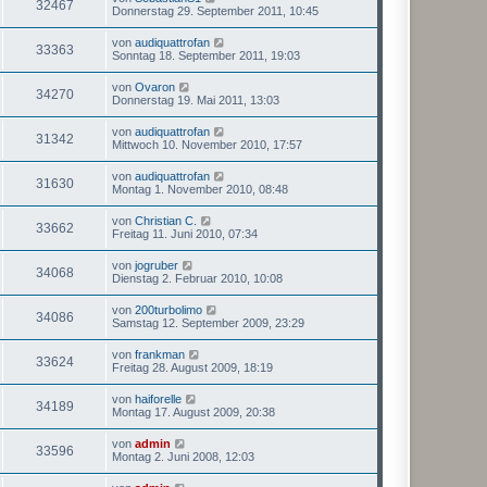
32467
Donnerstag 29. September 2011, 10:45
von
audiquattrofan
33363
Sonntag 18. September 2011, 19:03
von
Ovaron
34270
Donnerstag 19. Mai 2011, 13:03
von
audiquattrofan
31342
Mittwoch 10. November 2010, 17:57
von
audiquattrofan
31630
Montag 1. November 2010, 08:48
von
Christian C.
33662
Freitag 11. Juni 2010, 07:34
von
jogruber
34068
Dienstag 2. Februar 2010, 10:08
von
200turbolimo
34086
Samstag 12. September 2009, 23:29
von
frankman
33624
Freitag 28. August 2009, 18:19
von
haiforelle
34189
Montag 17. August 2009, 20:38
von
admin
33596
Montag 2. Juni 2008, 12:03