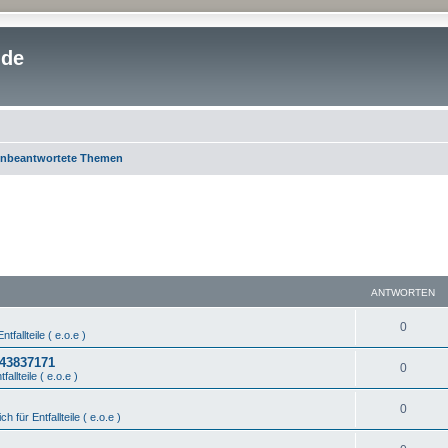
.de
nbeantwortete Themen
ANTWORTEN
0
ntfallteile ( e.o.e )
443837171
0
fallteile ( e.o.e )
0
ch für Entfallteile ( e.o.e )