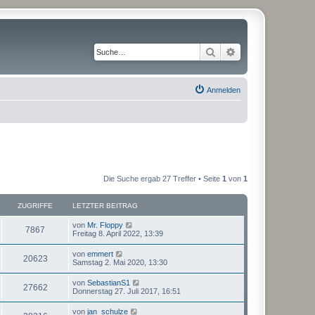
Suche
Erweiterte Suche
Anmelden
Die Suche ergab 27 Treffer • Seite
1
von
1
ZUGRIFFE
LETZTER BEITRAG
von
Mr. Floppy
7867
Freitag 8. April 2022, 13:39
von
emmert
20623
Samstag 2. Mai 2020, 13:30
von
SebastianS1
27662
Donnerstag 27. Juli 2017, 16:51
von
jan_schulze