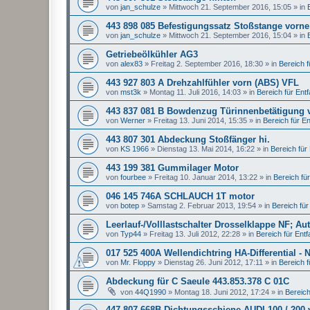
von
jan_schulze
»
Mittwoch 21. September 2016, 15:05
» in
443 898 085 Befestigungssatz Stoßstange vorne
von
jan_schulze
»
Mittwoch 21. September 2016, 15:04
» in
Getriebeölkühler AG3
von
alex83
»
Freitag 2. September 2016, 18:30
» in
Bereich fü
443 927 803 A Drehzahlfühler vorn (ABS) VFL
von
mst3k
»
Montag 11. Juli 2016, 14:03
» in
Bereich für Entfal
443 837 081 B Bowdenzug Türinnenbetätigung 
von
Werner
»
Freitag 13. Juni 2014, 15:35
» in
Bereich für Ent
443 807 301 Abdeckung Stoßfänger hi.
von
KS 1966
»
Dienstag 13. Mai 2014, 16:22
» in
Bereich für E
443 199 381 Gummilager Motor
von
fourbee
»
Freitag 10. Januar 2014, 13:22
» in
Bereich für 
046 145 746A SCHLAUCH 1T motor
von
botep
»
Samstag 2. Februar 2013, 19:54
» in
Bereich für 
Leerlauf-/Volllastschalter Drosselklappe NF; Au
von
Typ44
»
Freitag 13. Juli 2012, 22:28
» in
Bereich für Entfal
017 525 400A Wellendichtring HA-Differential - 
von
Mr. Floppy
»
Dienstag 26. Juni 2012, 17:11
» in
Bereich fü
Abdeckung für C Saeule 443.853.378 C 01C
von
44Q1990
»
Montag 18. Juni 2012, 17:24
» in
Bereich 
447 807 668B Dichtungsschiene AUDI 100 / 200 