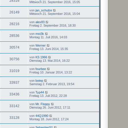
28316
Mittwoch 21. September 2016, 15:05
von
jan_schulze
26149
Mittwoch 21. September 2016, 15:04
von
alex83
28216
Freitag 2. September 2016, 18:30
von
mst3k
28536
Montag 11. Juli 2016, 14:03
von
Werner
30574
Freitag 13. Juni 2014, 15:35
von
KS 1966
30756
Dienstag 13. Mai 2014, 16:22
von
fourbee
31019
Freitag 10. Januar 2014, 13:22
von
botep
33937
Samstag 2. Februar 2013, 19:54
von
Typ44
33436
Freitag 13. Juli 2012, 22:28
von
Mr. Floppy
33142
Dienstag 26. Juni 2012, 17:11
von
44Q1990
33128
Montag 18. Juni 2012, 17:24
von
SebastianS1