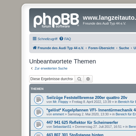
www.langzeitauto
Freunde des Audi Typ 44 e.V.
Schnellzugriff
FAQ
Freunde des Audi Typ 44 e.V.
Foren-Übersicht
Suche
U
Unbeantwortete Themen
Zur erweiterten Suche
Suche
Erweiterte Suche
THEMEN
Seilzüge Feststellbremse 200er quattro 20v
von
Mr. Floppy
»
Freitag 8. April 2022, 13:39
» in
Bereich für E
*gelöst* Kugelpfannen VFl- Innentürmechanik 
von
emmert
»
Samstag 2. Mai 2020, 13:30
» in
Bereich für Ent
447 941 625 Reflektor für Scheinwerfer
von
SebastianS1
»
Donnerstag 27. Juli 2017, 16:51
» in
Berei
443 807 301 Stoßstange hinten