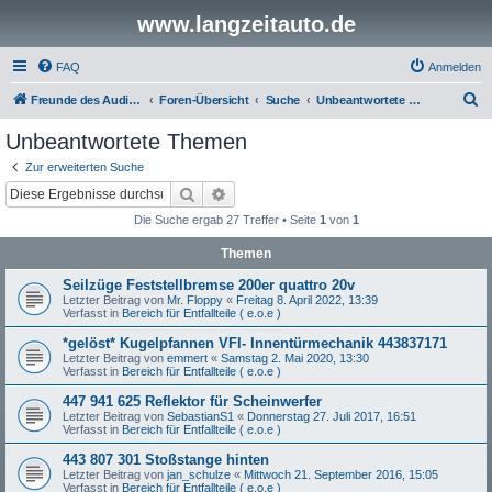
www.langzeitauto.de
FAQ
Anmelden
S
Freunde des Audi Typ 44 e.V.
Foren-Übersicht
Suche
Unbeantwortete Themen
u
Unbeantwortete Themen
c
Zur erweiterten Suche
h
Suche
Erweiterte Suche
e
Die Suche ergab 27 Treffer • Seite
1
von
1
Themen
Seilzüge Feststellbremse 200er quattro 20v
Letzter Beitrag von
Mr. Floppy
«
Freitag 8. April 2022, 13:39
Verfasst in
Bereich für Entfallteile ( e.o.e )
*gelöst* Kugelpfannen VFl- Innentürmechanik 443837171
Letzter Beitrag von
emmert
«
Samstag 2. Mai 2020, 13:30
Verfasst in
Bereich für Entfallteile ( e.o.e )
447 941 625 Reflektor für Scheinwerfer
Letzter Beitrag von
SebastianS1
«
Donnerstag 27. Juli 2017, 16:51
Verfasst in
Bereich für Entfallteile ( e.o.e )
443 807 301 Stoßstange hinten
Letzter Beitrag von
jan_schulze
«
Mittwoch 21. September 2016, 15:05
Verfasst in
Bereich für Entfallteile ( e.o.e )