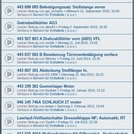
443 898 085 Befestigungssatz Stoßstange vorne
Letzter Beitrag von
jan_schulze
«
Mittwoch 21. September 2016, 15:04
Verfasst in
Bereich für Entfallteile ( e.o.e )
Getriebeölkühler AG3
Letzter Beitrag von
alex83
«
Freitag 2. September 2016, 18:30
Verfasst in
Bereich für Entfallteile ( e.o.e )
443 927 803 A Drehzahlfühler vorn (ABS) VFL
Letzter Beitrag von
mst3k
«
Montag 11. Juli 2016, 14:03
Verfasst in
Bereich für Entfallteile ( e.o.e )
443 837 081 B Bowdenzug Türinnenbetätigung vorface
Letzter Beitrag von
Werner
«
Freitag 13. Juni 2014, 15:35
Verfasst in
Bereich für Entfallteile ( e.o.e )
443 807 301 Abdeckung Stoßfänger hi.
Letzter Beitrag von
KS 1966
«
Dienstag 13. Mai 2014, 16:22
Verfasst in
Bereich für Entfallteile ( e.o.e )
443 199 381 Gummilager Motor
Letzter Beitrag von
fourbee
«
Freitag 10. Januar 2014, 13:22
Verfasst in
Bereich für Entfallteile ( e.o.e )
046 145 746A SCHLAUCH 1T motor
Letzter Beitrag von
botep
«
Samstag 2. Februar 2013, 19:54
Verfasst in
Bereich für Entfallteile ( e.o.e )
Leerlauf-/Volllastschalter Drosselklappe NF; Automatik; RT
Letzter Beitrag von
Typ44
«
Freitag 13. Juli 2012, 22:28
Verfasst in
Bereich für Entfallteile ( e.o.e )
017 525 400A Wellendichtring HA-Differential - Nachgefertigt