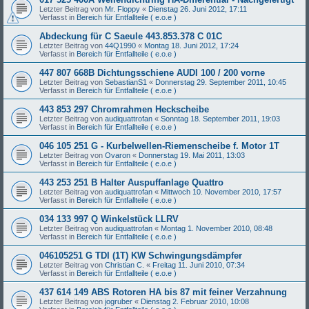
Letzter Beitrag von
Mr. Floppy
«
Dienstag 26. Juni 2012, 17:11
Verfasst in
Bereich für Entfallteile ( e.o.e )
Abdeckung für C Saeule 443.853.378 C 01C
Letzter Beitrag von
44Q1990
«
Montag 18. Juni 2012, 17:24
Verfasst in
Bereich für Entfallteile ( e.o.e )
447 807 668B Dichtungsschiene AUDI 100 / 200 vorne
Letzter Beitrag von
SebastianS1
«
Donnerstag 29. September 2011, 10:45
Verfasst in
Bereich für Entfallteile ( e.o.e )
443 853 297 Chromrahmen Heckscheibe
Letzter Beitrag von
audiquattrofan
«
Sonntag 18. September 2011, 19:03
Verfasst in
Bereich für Entfallteile ( e.o.e )
046 105 251 G - Kurbelwellen-Riemenscheibe f. Motor 1T
Letzter Beitrag von
Ovaron
«
Donnerstag 19. Mai 2011, 13:03
Verfasst in
Bereich für Entfallteile ( e.o.e )
443 253 251 B Halter Auspuffanlage Quattro
Letzter Beitrag von
audiquattrofan
«
Mittwoch 10. November 2010, 17:57
Verfasst in
Bereich für Entfallteile ( e.o.e )
034 133 997 Q Winkelstück LLRV
Letzter Beitrag von
audiquattrofan
«
Montag 1. November 2010, 08:48
Verfasst in
Bereich für Entfallteile ( e.o.e )
046105251 G TDI (1T) KW Schwingungsdämpfer
Letzter Beitrag von
Christian C.
«
Freitag 11. Juni 2010, 07:34
Verfasst in
Bereich für Entfallteile ( e.o.e )
437 614 149 ABS Rotoren HA bis 87 mit feiner Verzahnung
Letzter Beitrag von
jogruber
«
Dienstag 2. Februar 2010, 10:08