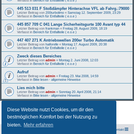
Verfasst in
Bereich für Entfallteile ( e.o.e )
445 513 031 F Stoßdämpfer Hinterachse VFL ab Fahrg.:79000
Letzter Beitrag von
200turbolimo
«
Samstag 12. September 2009, 23:29
Verfasst in
Bereich für Entfallteile ( e.o.e )
445 857 709 C 041 Lange Sicherheitsgurte 100 Avant typ 44
Letzter Beitrag von
frankman
«
Freitag 28. August 2009, 18:19
Verfasst in
Bereich für Entfallteile ( e.o.e )
447 407 271 K Antriebswellen 200er Turbo Automatik
Letzter Beitrag von
haiforelle
«
Montag 17. August 2009, 20:38
Verfasst in
Bereich für Entfallteile ( e.o.e )
Zweck dieses Bereiches
Letzter Beitrag von
admin
«
Montag 2. Juni 2008, 12:03
Verfasst in
Bereich für Entfallteile ( e.o.e )
Aufruf
Letzter Beitrag von
admin
«
Freitag 23. Mai 2008, 14:59
Verfasst in
Bitte lesen - allgemeine Hinweise
Lies mich bitte
Letzter Beitrag von
admin
«
Sonntag 20. April 2008, 21:14
Verfasst in
Bitte lesen - allgemeine Hinweise
Diese Website nutzt Cookies, um dir den
Die Suche ergab 27 Treffer • Seite
1
von
1
bestmöglichen Komfort bei der Nutzung zu
bieten.
Mehr erfahren
Freunde des Audi Typ 44 e.V.
Foren-Übersicht
Kontakt