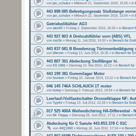
von
jan_schulze
»
Mittwoch 21. September 2016, 15:05
» in
443 898 085 Befestigungssatz Stoßstange vorne
von
jan_schulze
»
Mittwoch 21. September 2016, 15:04
» in
Getriebeölkühler AG3
von
alex83
»
Freitag 2. September 2016, 18:30
» in
Bereich fü
443 927 803 A Drehzahlfühler vorn (ABS) VFL
von
mst3k
»
Montag 11. Juli 2016, 14:03
» in
Bereich für Entfal
443 837 081 B Bowdenzug Türinnenbetätigung 
von
Werner
»
Freitag 13. Juni 2014, 15:35
» in
Bereich für Ent
443 807 301 Abdeckung Stoßfänger hi.
von
KS 1966
»
Dienstag 13. Mai 2014, 16:22
» in
Bereich für E
443 199 381 Gummilager Motor
von
fourbee
»
Freitag 10. Januar 2014, 13:22
» in
Bereich für 
046 145 746A SCHLAUCH 1T motor
von
botep
»
Samstag 2. Februar 2013, 19:54
» in
Bereich für 
Leerlauf-/Volllastschalter Drosselklappe NF; Au
von
Typ44
»
Freitag 13. Juli 2012, 22:28
» in
Bereich für Entfal
017 525 400A Wellendichtring HA-Differential - 
von
Mr. Floppy
»
Dienstag 26. Juni 2012, 17:11
» in
Bereich fü
Abdeckung für C Saeule 443.853.378 C 01C
von
44Q1990
»
Montag 18. Juni 2012, 17:24
» in
Bereich 
447 807 668B Dichtungsschiene AUDI 100 / 200 