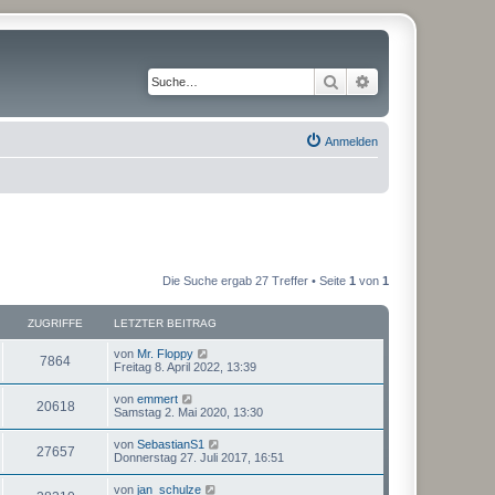
Suche
Erweiterte Suche
Anmelden
Die Suche ergab 27 Treffer • Seite
1
von
1
ZUGRIFFE
LETZTER BEITRAG
von
Mr. Floppy
7864
Freitag 8. April 2022, 13:39
von
emmert
20618
Samstag 2. Mai 2020, 13:30
von
SebastianS1
27657
Donnerstag 27. Juli 2017, 16:51
von
jan_schulze