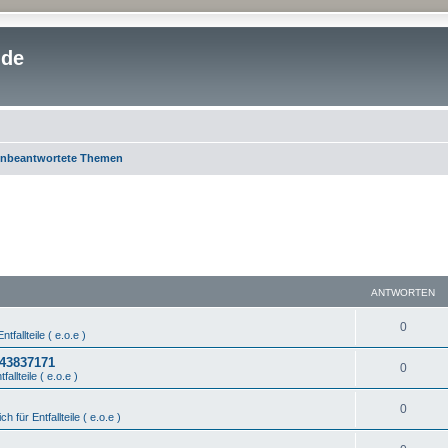
.de
nbeantwortete Themen
ANTWORTEN
0
ntfallteile ( e.o.e )
443837171
0
fallteile ( e.o.e )
0
ch für Entfallteile ( e.o.e )