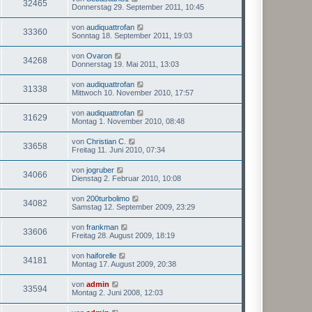
32465
Donnerstag 29. September 2011, 10:45
von
audiquattrofan
33360
Sonntag 18. September 2011, 19:03
von
Ovaron
34268
Donnerstag 19. Mai 2011, 13:03
von
audiquattrofan
31338
Mittwoch 10. November 2010, 17:57
von
audiquattrofan
31629
Montag 1. November 2010, 08:48
von
Christian C.
33658
Freitag 11. Juni 2010, 07:34
von
jogruber
34066
Dienstag 2. Februar 2010, 10:08
von
200turbolimo
34082
Samstag 12. September 2009, 23:29
von
frankman
33606
Freitag 28. August 2009, 18:19
von
haiforelle
34181
Montag 17. August 2009, 20:38
von
admin
33594
Montag 2. Juni 2008, 12:03