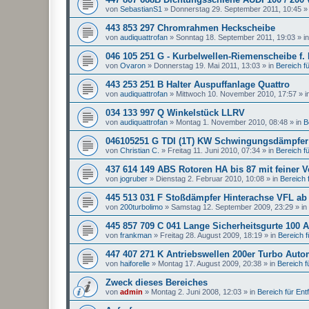
von
SebastianS1
»
Donnerstag 29. September 2011, 10:45
»
443 853 297 Chromrahmen Heckscheibe
von
audiquattrofan
»
Sonntag 18. September 2011, 19:03
» i
046 105 251 G - Kurbelwellen-Riemenscheibe f.
von
Ovaron
»
Donnerstag 19. Mai 2011, 13:03
» in
Bereich für
443 253 251 B Halter Auspuffanlage Quattro
von
audiquattrofan
»
Mittwoch 10. November 2010, 17:57
» i
034 133 997 Q Winkelstück LLRV
von
audiquattrofan
»
Montag 1. November 2010, 08:48
» in
B
046105251 G TDI (1T) KW Schwingungsdämpfer
von
Christian C.
»
Freitag 11. Juni 2010, 07:34
» in
Bereich für
437 614 149 ABS Rotoren HA bis 87 mit feiner 
von
jogruber
»
Dienstag 2. Februar 2010, 10:08
» in
Bereich f
445 513 031 F Stoßdämpfer Hinterachse VFL ab
von
200turbolimo
»
Samstag 12. September 2009, 23:29
» in
445 857 709 C 041 Lange Sicherheitsgurte 100 A
von
frankman
»
Freitag 28. August 2009, 18:19
» in
Bereich fü
447 407 271 K Antriebswellen 200er Turbo Auto
von
haiforelle
»
Montag 17. August 2009, 20:38
» in
Bereich fü
Zweck dieses Bereiches
von
admin
»
Montag 2. Juni 2008, 12:03
» in
Bereich für Entfa