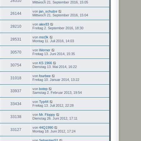
28310
Mittwoch 21. September 2016, 15:05
von
jan_schulze
26144
Mittwoch 21. September 2016, 15:04
von
alex83
28210
Freitag 2. September 2016, 18:30
von
mst3k
28531
Montag 11. Juli 2016, 14:03
von
Werner
30570
Freitag 13. Juni 2014, 15:35
von
KS 1966
30754
Dienstag 13. Mai 2014, 16:22
von
fourbee
31018
Freitag 10. Januar 2014, 13:22
von
botep
33937
Samstag 2. Februar 2013, 19:54
von
Typ44
33434
Freitag 13. Juli 2012, 22:28
von
Mr. Floppy
33138
Dienstag 26. Juni 2012, 17:11
von
44Q1990
33127
Montag 18. Juni 2012, 17:24
von
SebastianS1