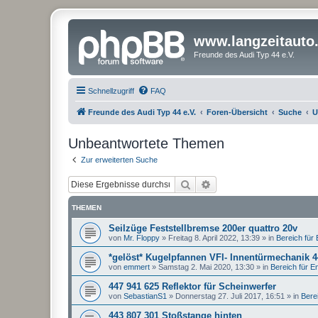
www.langzeitauto
Freunde des Audi Typ 44 e.V.
Schnellzugriff
FAQ
Freunde des Audi Typ 44 e.V.
Foren-Übersicht
Suche
U
Unbeantwortete Themen
Zur erweiterten Suche
Suche
Erweiterte Suche
THEMEN
Seilzüge Feststellbremse 200er quattro 20v
von
Mr. Floppy
»
Freitag 8. April 2022, 13:39
» in
Bereich für E
*gelöst* Kugelpfannen VFl- Innentürmechanik 
von
emmert
»
Samstag 2. Mai 2020, 13:30
» in
Bereich für Ent
447 941 625 Reflektor für Scheinwerfer
von
SebastianS1
»
Donnerstag 27. Juli 2017, 16:51
» in
Berei
443 807 301 Stoßstange hinten