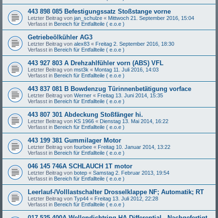
443 898 085 Befestigungssatz Stoßstange vorne
Letzter Beitrag von
jan_schulze
«
Mittwoch 21. September 2016, 15:04
Verfasst in
Bereich für Entfallteile ( e.o.e )
Getriebeölkühler AG3
Letzter Beitrag von
alex83
«
Freitag 2. September 2016, 18:30
Verfasst in
Bereich für Entfallteile ( e.o.e )
443 927 803 A Drehzahlfühler vorn (ABS) VFL
Letzter Beitrag von
mst3k
«
Montag 11. Juli 2016, 14:03
Verfasst in
Bereich für Entfallteile ( e.o.e )
443 837 081 B Bowdenzug Türinnenbetätigung vorface
Letzter Beitrag von
Werner
«
Freitag 13. Juni 2014, 15:35
Verfasst in
Bereich für Entfallteile ( e.o.e )
443 807 301 Abdeckung Stoßfänger hi.
Letzter Beitrag von
KS 1966
«
Dienstag 13. Mai 2014, 16:22
Verfasst in
Bereich für Entfallteile ( e.o.e )
443 199 381 Gummilager Motor
Letzter Beitrag von
fourbee
«
Freitag 10. Januar 2014, 13:22
Verfasst in
Bereich für Entfallteile ( e.o.e )
046 145 746A SCHLAUCH 1T motor
Letzter Beitrag von
botep
«
Samstag 2. Februar 2013, 19:54
Verfasst in
Bereich für Entfallteile ( e.o.e )
Leerlauf-/Volllastschalter Drosselklappe NF; Automatik; RT
Letzter Beitrag von
Typ44
«
Freitag 13. Juli 2012, 22:28
Verfasst in
Bereich für Entfallteile ( e.o.e )
017 525 400A Wellendichtring HA-Differential - Nachgefertigt