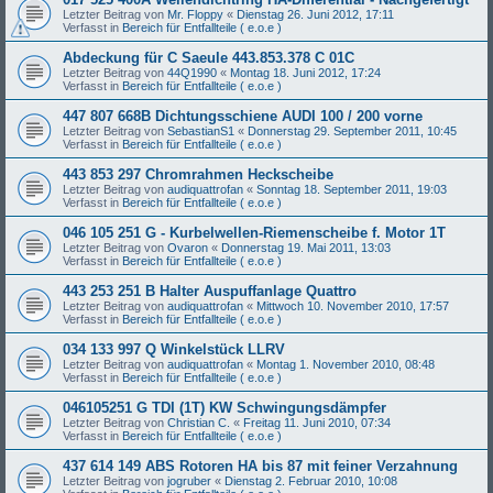
Letzter Beitrag von
Mr. Floppy
«
Dienstag 26. Juni 2012, 17:11
Verfasst in
Bereich für Entfallteile ( e.o.e )
Abdeckung für C Saeule 443.853.378 C 01C
Letzter Beitrag von
44Q1990
«
Montag 18. Juni 2012, 17:24
Verfasst in
Bereich für Entfallteile ( e.o.e )
447 807 668B Dichtungsschiene AUDI 100 / 200 vorne
Letzter Beitrag von
SebastianS1
«
Donnerstag 29. September 2011, 10:45
Verfasst in
Bereich für Entfallteile ( e.o.e )
443 853 297 Chromrahmen Heckscheibe
Letzter Beitrag von
audiquattrofan
«
Sonntag 18. September 2011, 19:03
Verfasst in
Bereich für Entfallteile ( e.o.e )
046 105 251 G - Kurbelwellen-Riemenscheibe f. Motor 1T
Letzter Beitrag von
Ovaron
«
Donnerstag 19. Mai 2011, 13:03
Verfasst in
Bereich für Entfallteile ( e.o.e )
443 253 251 B Halter Auspuffanlage Quattro
Letzter Beitrag von
audiquattrofan
«
Mittwoch 10. November 2010, 17:57
Verfasst in
Bereich für Entfallteile ( e.o.e )
034 133 997 Q Winkelstück LLRV
Letzter Beitrag von
audiquattrofan
«
Montag 1. November 2010, 08:48
Verfasst in
Bereich für Entfallteile ( e.o.e )
046105251 G TDI (1T) KW Schwingungsdämpfer
Letzter Beitrag von
Christian C.
«
Freitag 11. Juni 2010, 07:34
Verfasst in
Bereich für Entfallteile ( e.o.e )
437 614 149 ABS Rotoren HA bis 87 mit feiner Verzahnung
Letzter Beitrag von
jogruber
«
Dienstag 2. Februar 2010, 10:08