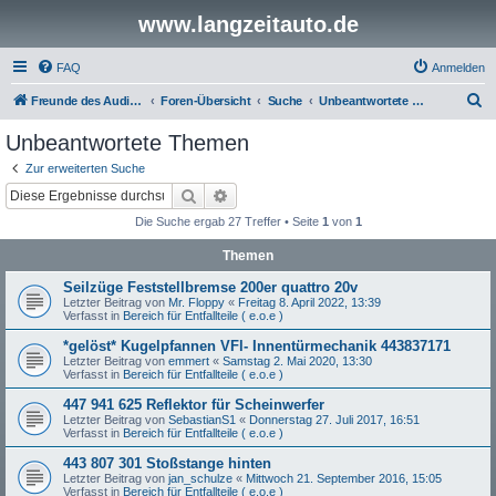
www.langzeitauto.de
FAQ
Anmelden
S
Freunde des Audi Typ 44 e.V.
Foren-Übersicht
Suche
Unbeantwortete Themen
u
Unbeantwortete Themen
c
Zur erweiterten Suche
h
Suche
Erweiterte Suche
e
Die Suche ergab 27 Treffer • Seite
1
von
1
Themen
Seilzüge Feststellbremse 200er quattro 20v
Letzter Beitrag von
Mr. Floppy
«
Freitag 8. April 2022, 13:39
Verfasst in
Bereich für Entfallteile ( e.o.e )
*gelöst* Kugelpfannen VFl- Innentürmechanik 443837171
Letzter Beitrag von
emmert
«
Samstag 2. Mai 2020, 13:30
Verfasst in
Bereich für Entfallteile ( e.o.e )
447 941 625 Reflektor für Scheinwerfer
Letzter Beitrag von
SebastianS1
«
Donnerstag 27. Juli 2017, 16:51
Verfasst in
Bereich für Entfallteile ( e.o.e )
443 807 301 Stoßstange hinten
Letzter Beitrag von
jan_schulze
«
Mittwoch 21. September 2016, 15:05
Verfasst in
Bereich für Entfallteile ( e.o.e )