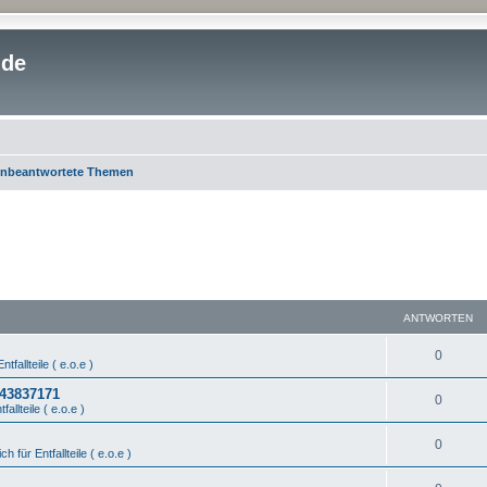
.de
nbeantwortete Themen
ANTWORTEN
0
ntfallteile ( e.o.e )
443837171
0
fallteile ( e.o.e )
0
ch für Entfallteile ( e.o.e )