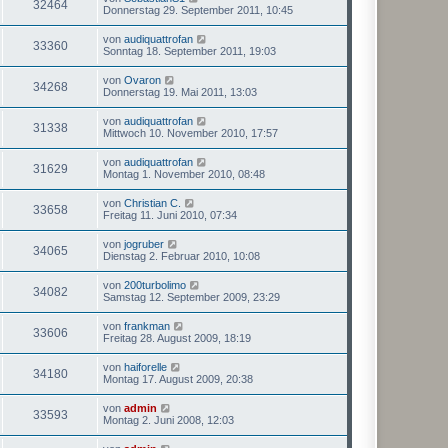
32464
Donnerstag 29. September 2011, 10:45
von
audiquattrofan
33360
Sonntag 18. September 2011, 19:03
von
Ovaron
34268
Donnerstag 19. Mai 2011, 13:03
von
audiquattrofan
31338
Mittwoch 10. November 2010, 17:57
von
audiquattrofan
31629
Montag 1. November 2010, 08:48
von
Christian C.
33658
Freitag 11. Juni 2010, 07:34
von
jogruber
34065
Dienstag 2. Februar 2010, 10:08
von
200turbolimo
34082
Samstag 12. September 2009, 23:29
von
frankman
33606
Freitag 28. August 2009, 18:19
von
haiforelle
34180
Montag 17. August 2009, 20:38
von
admin
33593
Montag 2. Juni 2008, 12:03