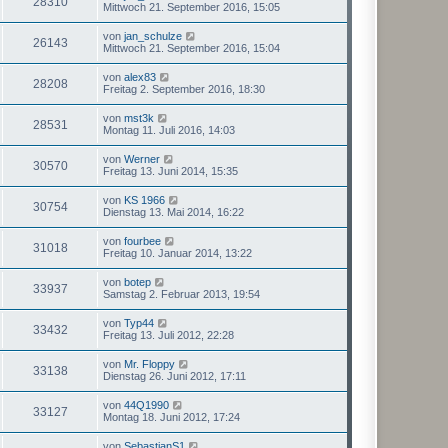
28310
Mittwoch 21. September 2016, 15:05
von
jan_schulze
26143
Mittwoch 21. September 2016, 15:04
von
alex83
28208
Freitag 2. September 2016, 18:30
von
mst3k
28531
Montag 11. Juli 2016, 14:03
von
Werner
30570
Freitag 13. Juni 2014, 15:35
von
KS 1966
30754
Dienstag 13. Mai 2014, 16:22
von
fourbee
31018
Freitag 10. Januar 2014, 13:22
von
botep
33937
Samstag 2. Februar 2013, 19:54
von
Typ44
33432
Freitag 13. Juli 2012, 22:28
von
Mr. Floppy
33138
Dienstag 26. Juni 2012, 17:11
von
44Q1990
33127
Montag 18. Juni 2012, 17:24
von
SebastianS1