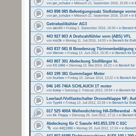
von
jan_schulze
»
Mittwoch 21. September 2016, 15:05
» in
443 898 085 Befestigungssatz Stoßstange vorne
von
jan_schulze
»
Mittwoch 21. September 2016, 15:04
» in
Getriebeölkühler AG3
von
alex83
»
Freitag 2. September 2016, 18:30
» in
Bereich fü
443 927 803 A Drehzahlfühler vorn (ABS) VFL
von
mst3k
»
Montag 11. Juli 2016, 14:03
» in
Bereich für Entfal
443 837 081 B Bowdenzug Türinnenbetätigung 
von
Werner
»
Freitag 13. Juni 2014, 15:35
» in
Bereich für Ent
443 807 301 Abdeckung Stoßfänger hi.
von
KS 1966
»
Dienstag 13. Mai 2014, 16:22
» in
Bereich für E
443 199 381 Gummilager Motor
von
fourbee
»
Freitag 10. Januar 2014, 13:22
» in
Bereich für 
046 145 746A SCHLAUCH 1T motor
von
botep
»
Samstag 2. Februar 2013, 19:54
» in
Bereich für 
Leerlauf-/Volllastschalter Drosselklappe NF; Au
von
Typ44
»
Freitag 13. Juli 2012, 22:28
» in
Bereich für Entfal
017 525 400A Wellendichtring HA-Differential - 
von
Mr. Floppy
»
Dienstag 26. Juni 2012, 17:11
» in
Bereich fü
Abdeckung für C Saeule 443.853.378 C 01C
von
44Q1990
»
Montag 18. Juni 2012, 17:24
» in
Bereich 
447 807 668B Dichtungsschiene AUDI 100 / 200 