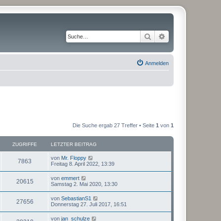
Suche
Erweiterte Suche
Anmelden
Die Suche ergab 27 Treffer • Seite
1
von
1
ZUGRIFFE
LETZTER BEITRAG
von
Mr. Floppy
7863
Freitag 8. April 2022, 13:39
von
emmert
20615
Samstag 2. Mai 2020, 13:30
von
SebastianS1
27656
Donnerstag 27. Juli 2017, 16:51
von
jan_schulze