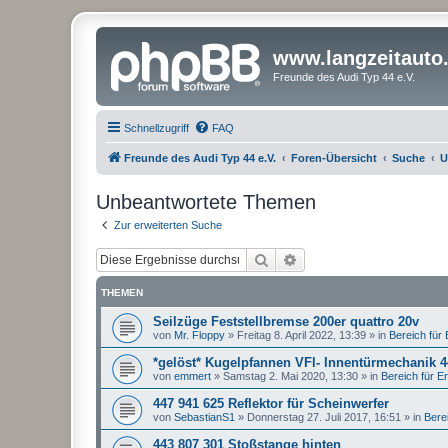
www.langzeitauto
Freunde des Audi Typ 44 e.V.
Schnellzugriff
FAQ
Freunde des Audi Typ 44 e.V.
Foren-Übersicht
Suche
U
Unbeantwortete Themen
Zur erweiterten Suche
Suche
Erweiterte Suche
THEMEN
Seilzüge Feststellbremse 200er quattro 20v
von
Mr. Floppy
»
Freitag 8. April 2022, 13:39
» in
Bereich für E
*gelöst* Kugelpfannen VFl- Innentürmechanik 
von
emmert
»
Samstag 2. Mai 2020, 13:30
» in
Bereich für Ent
447 941 625 Reflektor für Scheinwerfer
von
SebastianS1
»
Donnerstag 27. Juli 2017, 16:51
» in
Berei
443 807 301 Stoßstange hinten