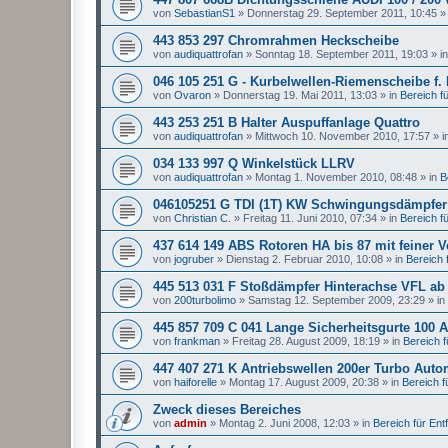
von
SebastianS1
»
Donnerstag 29. September 2011, 10:45
»
443 853 297 Chromrahmen Heckscheibe
von
audiquattrofan
»
Sonntag 18. September 2011, 19:03
» i
046 105 251 G - Kurbelwellen-Riemenscheibe f.
von
Ovaron
»
Donnerstag 19. Mai 2011, 13:03
» in
Bereich für
443 253 251 B Halter Auspuffanlage Quattro
von
audiquattrofan
»
Mittwoch 10. November 2010, 17:57
» i
034 133 997 Q Winkelstück LLRV
von
audiquattrofan
»
Montag 1. November 2010, 08:48
» in
B
046105251 G TDI (1T) KW Schwingungsdämpfer
von
Christian C.
»
Freitag 11. Juni 2010, 07:34
» in
Bereich für
437 614 149 ABS Rotoren HA bis 87 mit feiner 
von
jogruber
»
Dienstag 2. Februar 2010, 10:08
» in
Bereich f
445 513 031 F Stoßdämpfer Hinterachse VFL ab
von
200turbolimo
»
Samstag 12. September 2009, 23:29
» in
445 857 709 C 041 Lange Sicherheitsgurte 100 A
von
frankman
»
Freitag 28. August 2009, 18:19
» in
Bereich fü
447 407 271 K Antriebswellen 200er Turbo Auto
von
haiforelle
»
Montag 17. August 2009, 20:38
» in
Bereich fü
Zweck dieses Bereiches
von
admin
»
Montag 2. Juni 2008, 12:03
» in
Bereich für Entfa