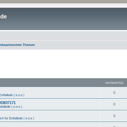
.de
nbeantwortete Themen
ANTWORTEN
0
ntfallteile ( e.o.e )
443837171
0
fallteile ( e.o.e )
0
ch für Entfallteile ( e.o.e )