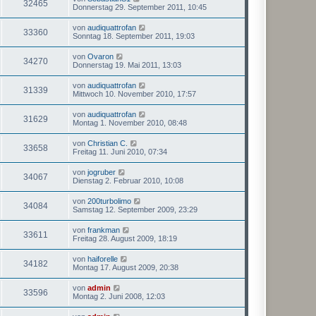
32465
Donnerstag 29. September 2011, 10:45
von
audiquattrofan
33360
Sonntag 18. September 2011, 19:03
von
Ovaron
34270
Donnerstag 19. Mai 2011, 13:03
von
audiquattrofan
31339
Mittwoch 10. November 2010, 17:57
von
audiquattrofan
31629
Montag 1. November 2010, 08:48
von
Christian C.
33658
Freitag 11. Juni 2010, 07:34
von
jogruber
34067
Dienstag 2. Februar 2010, 10:08
von
200turbolimo
34084
Samstag 12. September 2009, 23:29
von
frankman
33611
Freitag 28. August 2009, 18:19
von
haiforelle
34182
Montag 17. August 2009, 20:38
von
admin
33596
Montag 2. Juni 2008, 12:03