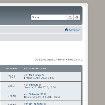
Suche
Erweiterte Suche
Anmelden
Die Suche ergab 27 Treffer • Seite
1
von
1
ZUGRIFFE
LETZTER BEITRAG
von
Mr. Floppy
7864
Freitag 8. April 2022, 13:39
von
emmert
20621
Samstag 2. Mai 2020, 13:30
von
SebastianS1
27658
Donnerstag 27. Juli 2017, 16:51
von
jan_schulze