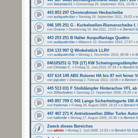
von
SebastianS1
»
Donnerstag 29. September 2011, 10:45
»
443 853 297 Chromrahmen Heckscheibe
von
audiquattrofan
»
Sonntag 18. September 2011, 19:03
» i
046 105 251 G - Kurbelwellen-Riemenscheibe f.
von
Ovaron
»
Donnerstag 19. Mai 2011, 13:03
» in
Bereich für
443 253 251 B Halter Auspuffanlage Quattro
von
audiquattrofan
»
Mittwoch 10. November 2010, 17:57
» i
034 133 997 Q Winkelstück LLRV
von
audiquattrofan
»
Montag 1. November 2010, 08:48
» in
B
046105251 G TDI (1T) KW Schwingungsdämpfer
von
Christian C.
»
Freitag 11. Juni 2010, 07:34
» in
Bereich für
437 614 149 ABS Rotoren HA bis 87 mit feiner 
von
jogruber
»
Dienstag 2. Februar 2010, 10:08
» in
Bereich f
445 513 031 F Stoßdämpfer Hinterachse VFL ab
von
200turbolimo
»
Samstag 12. September 2009, 23:29
» in
445 857 709 C 041 Lange Sicherheitsgurte 100 A
von
frankman
»
Freitag 28. August 2009, 18:19
» in
Bereich fü
447 407 271 K Antriebswellen 200er Turbo Auto
von
haiforelle
»
Montag 17. August 2009, 20:38
» in
Bereich fü
Zweck dieses Bereiches
von
admin
»
Montag 2. Juni 2008, 12:03
» in
Bereich für Entfa