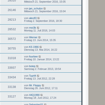
28310
Mittwoch 21. September 2016, 15:05
von
jan_schulze
26146
Mittwoch 21. September 2016, 15:04
von
alex83
28213
Freitag 2. September 2016, 18:30
von
mst3k
28532
Montag 11. Juli 2016, 14:03
von
Werner
30572
Freitag 13. Juni 2014, 15:35
von
KS 1966
30755
Dienstag 13. Mai 2014, 16:22
von
fourbee
31018
Freitag 10. Januar 2014, 13:22
von
botep
33937
Samstag 2. Februar 2013, 19:54
von
Typ44
33434
Freitag 13. Juli 2012, 22:28
von
Mr. Floppy
33138
Dienstag 26. Juni 2012, 17:11
von
44Q1990
33127
Montag 18. Juni 2012, 17:24
von
SebastianS1