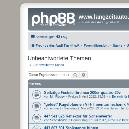
www.langzeitauto
Freunde des Audi Typ 44 e.V.
Schnellzugriff
FAQ
Freunde des Audi Typ 44 e.V.
Foren-Übersicht
Suche
U
Unbeantwortete Themen
Zur erweiterten Suche
Suche
Erweiterte Suche
THEMEN
Seilzüge Feststellbremse 200er quattro 20v
von
Mr. Floppy
»
Freitag 8. April 2022, 13:39
» in
Bereich für E
*gelöst* Kugelpfannen VFl- Innentürmechanik 
von
emmert
»
Samstag 2. Mai 2020, 13:30
» in
Bereich für Ent
447 941 625 Reflektor für Scheinwerfer
von
SebastianS1
»
Donnerstag 27. Juli 2017, 16:51
» in
Berei
443 807 301 Stoßstange hinten