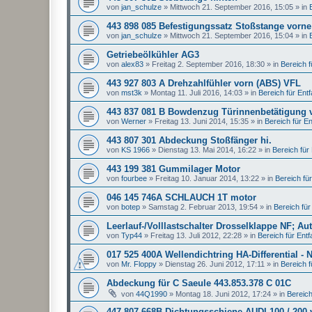
von
jan_schulze
»
Mittwoch 21. September 2016, 15:05
» in
443 898 085 Befestigungssatz Stoßstange vorne
von
jan_schulze
»
Mittwoch 21. September 2016, 15:04
» in
Getriebeölkühler AG3
von
alex83
»
Freitag 2. September 2016, 18:30
» in
Bereich fü
443 927 803 A Drehzahlfühler vorn (ABS) VFL
von
mst3k
»
Montag 11. Juli 2016, 14:03
» in
Bereich für Entfal
443 837 081 B Bowdenzug Türinnenbetätigung 
von
Werner
»
Freitag 13. Juni 2014, 15:35
» in
Bereich für Ent
443 807 301 Abdeckung Stoßfänger hi.
von
KS 1966
»
Dienstag 13. Mai 2014, 16:22
» in
Bereich für E
443 199 381 Gummilager Motor
von
fourbee
»
Freitag 10. Januar 2014, 13:22
» in
Bereich für 
046 145 746A SCHLAUCH 1T motor
von
botep
»
Samstag 2. Februar 2013, 19:54
» in
Bereich für 
Leerlauf-/Volllastschalter Drosselklappe NF; Au
von
Typ44
»
Freitag 13. Juli 2012, 22:28
» in
Bereich für Entfal
017 525 400A Wellendichtring HA-Differential - 
von
Mr. Floppy
»
Dienstag 26. Juni 2012, 17:11
» in
Bereich fü
Abdeckung für C Saeule 443.853.378 C 01C
von
44Q1990
»
Montag 18. Juni 2012, 17:24
» in
Bereich 
447 807 668B Dichtungsschiene AUDI 100 / 200 