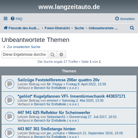
www.langzeitauto.de
FAQ
Anmelden
S
Freunde des Audi Typ 44 e.V.
Foren-Übersicht
Suche
Unbeantwortete Themen
u
Unbeantwortete Themen
c
Zur erweiterten Suche
h
Suche
Erweiterte Suche
e
Die Suche ergab 27 Treffer • Seite
1
von
1
Themen
Seilzüge Feststellbremse 200er quattro 20v
Letzter Beitrag von
Mr. Floppy
«
Freitag 8. April 2022, 13:39
Verfasst in
Bereich für Entfallteile ( e.o.e )
*gelöst* Kugelpfannen VFl- Innentürmechanik 443837171
Letzter Beitrag von
emmert
«
Samstag 2. Mai 2020, 13:30
Verfasst in
Bereich für Entfallteile ( e.o.e )
447 941 625 Reflektor für Scheinwerfer
Letzter Beitrag von
SebastianS1
«
Donnerstag 27. Juli 2017, 16:51
Verfasst in
Bereich für Entfallteile ( e.o.e )
443 807 301 Stoßstange hinten
Letzter Beitrag von
jan_schulze
«
Mittwoch 21. September 2016, 15:05
Verfasst in
Bereich für Entfallteile ( e.o.e )