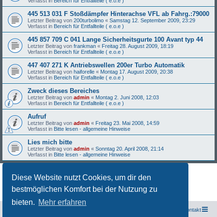
Verfasst in
Bereich für Entfallteile ( e.o.e )
445 513 031 F Stoßdämpfer Hinterachse VFL ab Fahrg.:79000
Letzter Beitrag von
200turbolimo
«
Samstag 12. September 2009, 23:29
Verfasst in
Bereich für Entfallteile ( e.o.e )
445 857 709 C 041 Lange Sicherheitsgurte 100 Avant typ 44
Letzter Beitrag von
frankman
«
Freitag 28. August 2009, 18:19
Verfasst in
Bereich für Entfallteile ( e.o.e )
447 407 271 K Antriebswellen 200er Turbo Automatik
Letzter Beitrag von
haiforelle
«
Montag 17. August 2009, 20:38
Verfasst in
Bereich für Entfallteile ( e.o.e )
Zweck dieses Bereiches
Letzter Beitrag von
admin
«
Montag 2. Juni 2008, 12:03
Verfasst in
Bereich für Entfallteile ( e.o.e )
Aufruf
Letzter Beitrag von
admin
«
Freitag 23. Mai 2008, 14:59
Verfasst in
Bitte lesen - allgemeine Hinweise
Lies mich bitte
Letzter Beitrag von
admin
«
Sonntag 20. April 2008, 21:14
Verfasst in
Bitte lesen - allgemeine Hinweise
Diese Website nutzt Cookies, um dir den
Die Suche ergab 27 Treffer • Seite
1
von
1
bestmöglichen Komfort bei der Nutzung zu
bieten.
Mehr erfahren
Freunde des Audi Typ 44 e.V.
Foren-Übersicht
Kontakt