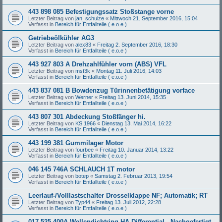
443 898 085 Befestigungssatz Stoßstange vorne
Letzter Beitrag von
jan_schulze
«
Mittwoch 21. September 2016, 15:04
Verfasst in
Bereich für Entfallteile ( e.o.e )
Getriebeölkühler AG3
Letzter Beitrag von
alex83
«
Freitag 2. September 2016, 18:30
Verfasst in
Bereich für Entfallteile ( e.o.e )
443 927 803 A Drehzahlfühler vorn (ABS) VFL
Letzter Beitrag von
mst3k
«
Montag 11. Juli 2016, 14:03
Verfasst in
Bereich für Entfallteile ( e.o.e )
443 837 081 B Bowdenzug Türinnenbetätigung vorface
Letzter Beitrag von
Werner
«
Freitag 13. Juni 2014, 15:35
Verfasst in
Bereich für Entfallteile ( e.o.e )
443 807 301 Abdeckung Stoßfänger hi.
Letzter Beitrag von
KS 1966
«
Dienstag 13. Mai 2014, 16:22
Verfasst in
Bereich für Entfallteile ( e.o.e )
443 199 381 Gummilager Motor
Letzter Beitrag von
fourbee
«
Freitag 10. Januar 2014, 13:22
Verfasst in
Bereich für Entfallteile ( e.o.e )
046 145 746A SCHLAUCH 1T motor
Letzter Beitrag von
botep
«
Samstag 2. Februar 2013, 19:54
Verfasst in
Bereich für Entfallteile ( e.o.e )
Leerlauf-/Volllastschalter Drosselklappe NF; Automatik; RT
Letzter Beitrag von
Typ44
«
Freitag 13. Juli 2012, 22:28
Verfasst in
Bereich für Entfallteile ( e.o.e )
017 525 400A Wellendichtring HA-Differential - Nachgefertigt