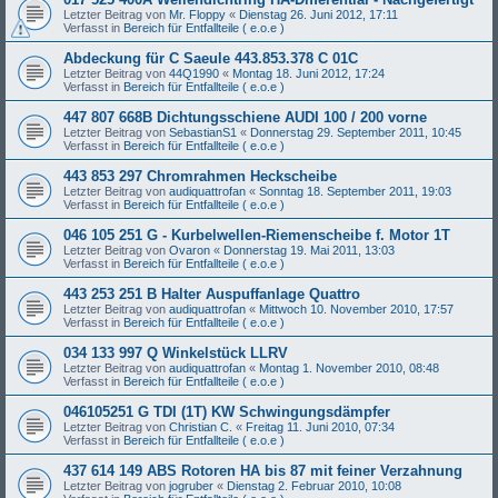
Letzter Beitrag von
Mr. Floppy
«
Dienstag 26. Juni 2012, 17:11
Verfasst in
Bereich für Entfallteile ( e.o.e )
Abdeckung für C Saeule 443.853.378 C 01C
Letzter Beitrag von
44Q1990
«
Montag 18. Juni 2012, 17:24
Verfasst in
Bereich für Entfallteile ( e.o.e )
447 807 668B Dichtungsschiene AUDI 100 / 200 vorne
Letzter Beitrag von
SebastianS1
«
Donnerstag 29. September 2011, 10:45
Verfasst in
Bereich für Entfallteile ( e.o.e )
443 853 297 Chromrahmen Heckscheibe
Letzter Beitrag von
audiquattrofan
«
Sonntag 18. September 2011, 19:03
Verfasst in
Bereich für Entfallteile ( e.o.e )
046 105 251 G - Kurbelwellen-Riemenscheibe f. Motor 1T
Letzter Beitrag von
Ovaron
«
Donnerstag 19. Mai 2011, 13:03
Verfasst in
Bereich für Entfallteile ( e.o.e )
443 253 251 B Halter Auspuffanlage Quattro
Letzter Beitrag von
audiquattrofan
«
Mittwoch 10. November 2010, 17:57
Verfasst in
Bereich für Entfallteile ( e.o.e )
034 133 997 Q Winkelstück LLRV
Letzter Beitrag von
audiquattrofan
«
Montag 1. November 2010, 08:48
Verfasst in
Bereich für Entfallteile ( e.o.e )
046105251 G TDI (1T) KW Schwingungsdämpfer
Letzter Beitrag von
Christian C.
«
Freitag 11. Juni 2010, 07:34
Verfasst in
Bereich für Entfallteile ( e.o.e )
437 614 149 ABS Rotoren HA bis 87 mit feiner Verzahnung
Letzter Beitrag von
jogruber
«
Dienstag 2. Februar 2010, 10:08