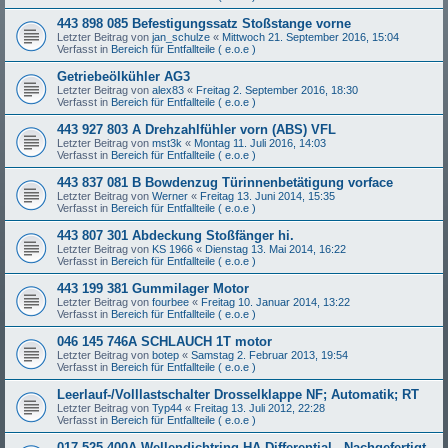
443 898 085 Befestigungssatz Stoßstange vorne
Letzter Beitrag von
jan_schulze
«
Mittwoch 21. September 2016, 15:04
Verfasst in
Bereich für Entfallteile ( e.o.e )
Getriebeölkühler AG3
Letzter Beitrag von
alex83
«
Freitag 2. September 2016, 18:30
Verfasst in
Bereich für Entfallteile ( e.o.e )
443 927 803 A Drehzahlfühler vorn (ABS) VFL
Letzter Beitrag von
mst3k
«
Montag 11. Juli 2016, 14:03
Verfasst in
Bereich für Entfallteile ( e.o.e )
443 837 081 B Bowdenzug Türinnenbetätigung vorface
Letzter Beitrag von
Werner
«
Freitag 13. Juni 2014, 15:35
Verfasst in
Bereich für Entfallteile ( e.o.e )
443 807 301 Abdeckung Stoßfänger hi.
Letzter Beitrag von
KS 1966
«
Dienstag 13. Mai 2014, 16:22
Verfasst in
Bereich für Entfallteile ( e.o.e )
443 199 381 Gummilager Motor
Letzter Beitrag von
fourbee
«
Freitag 10. Januar 2014, 13:22
Verfasst in
Bereich für Entfallteile ( e.o.e )
046 145 746A SCHLAUCH 1T motor
Letzter Beitrag von
botep
«
Samstag 2. Februar 2013, 19:54
Verfasst in
Bereich für Entfallteile ( e.o.e )
Leerlauf-/Volllastschalter Drosselklappe NF; Automatik; RT
Letzter Beitrag von
Typ44
«
Freitag 13. Juli 2012, 22:28
Verfasst in
Bereich für Entfallteile ( e.o.e )
017 525 400A Wellendichtring HA-Differential - Nachgefertigt