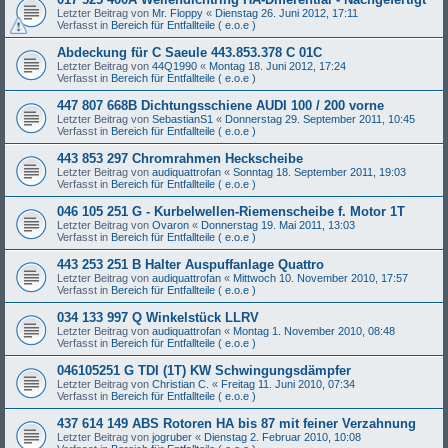
Letzter Beitrag von
Mr. Floppy
«
Dienstag 26. Juni 2012, 17:11
Verfasst in
Bereich für Entfallteile ( e.o.e )
Abdeckung für C Saeule 443.853.378 C 01C
Letzter Beitrag von
44Q1990
«
Montag 18. Juni 2012, 17:24
Verfasst in
Bereich für Entfallteile ( e.o.e )
447 807 668B Dichtungsschiene AUDI 100 / 200 vorne
Letzter Beitrag von
SebastianS1
«
Donnerstag 29. September 2011, 10:45
Verfasst in
Bereich für Entfallteile ( e.o.e )
443 853 297 Chromrahmen Heckscheibe
Letzter Beitrag von
audiquattrofan
«
Sonntag 18. September 2011, 19:03
Verfasst in
Bereich für Entfallteile ( e.o.e )
046 105 251 G - Kurbelwellen-Riemenscheibe f. Motor 1T
Letzter Beitrag von
Ovaron
«
Donnerstag 19. Mai 2011, 13:03
Verfasst in
Bereich für Entfallteile ( e.o.e )
443 253 251 B Halter Auspuffanlage Quattro
Letzter Beitrag von
audiquattrofan
«
Mittwoch 10. November 2010, 17:57
Verfasst in
Bereich für Entfallteile ( e.o.e )
034 133 997 Q Winkelstück LLRV
Letzter Beitrag von
audiquattrofan
«
Montag 1. November 2010, 08:48
Verfasst in
Bereich für Entfallteile ( e.o.e )
046105251 G TDI (1T) KW Schwingungsdämpfer
Letzter Beitrag von
Christian C.
«
Freitag 11. Juni 2010, 07:34
Verfasst in
Bereich für Entfallteile ( e.o.e )
437 614 149 ABS Rotoren HA bis 87 mit feiner Verzahnung
Letzter Beitrag von
jogruber
«
Dienstag 2. Februar 2010, 10:08