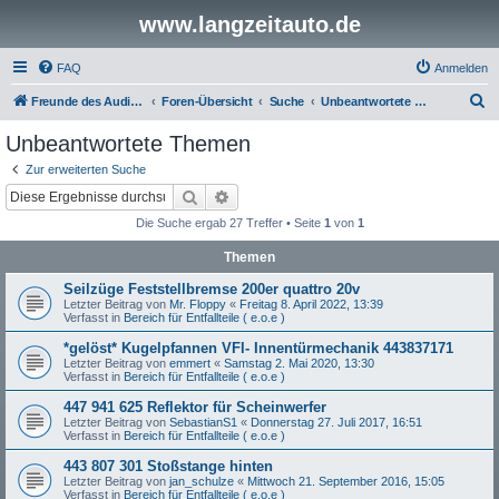
www.langzeitauto.de
FAQ
Anmelden
S
Freunde des Audi Typ 44 e.V.
Foren-Übersicht
Suche
Unbeantwortete Themen
u
Unbeantwortete Themen
c
Zur erweiterten Suche
h
Suche
Erweiterte Suche
e
Die Suche ergab 27 Treffer • Seite
1
von
1
Themen
Seilzüge Feststellbremse 200er quattro 20v
Letzter Beitrag von
Mr. Floppy
«
Freitag 8. April 2022, 13:39
Verfasst in
Bereich für Entfallteile ( e.o.e )
*gelöst* Kugelpfannen VFl- Innentürmechanik 443837171
Letzter Beitrag von
emmert
«
Samstag 2. Mai 2020, 13:30
Verfasst in
Bereich für Entfallteile ( e.o.e )
447 941 625 Reflektor für Scheinwerfer
Letzter Beitrag von
SebastianS1
«
Donnerstag 27. Juli 2017, 16:51
Verfasst in
Bereich für Entfallteile ( e.o.e )
443 807 301 Stoßstange hinten
Letzter Beitrag von
jan_schulze
«
Mittwoch 21. September 2016, 15:05
Verfasst in
Bereich für Entfallteile ( e.o.e )