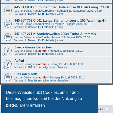
Verfasst in
Bereich für Entfallteile ( e.o.e )
445 513 031 F Stoßdämpfer Hinterachse VFL ab Fahrg.:79000
Letzter Beitrag von
200turbolimo
«
Samstag 12. September 2009, 23:29
Verfasst in
Bereich für Entfallteile ( e.o.e )
445 857 709 C 041 Lange Sicherheitsgurte 100 Avant typ 44
Letzter Beitrag von
frankman
«
Freitag 28. August 2009, 18:19
Verfasst in
Bereich für Entfallteile ( e.o.e )
447 407 271 K Antriebswellen 200er Turbo Automatik
Letzter Beitrag von
haiforelle
«
Montag 17. August 2009, 20:38
Verfasst in
Bereich für Entfallteile ( e.o.e )
Zweck dieses Bereiches
Letzter Beitrag von
admin
«
Montag 2. Juni 2008, 12:03
Verfasst in
Bereich für Entfallteile ( e.o.e )
Aufruf
Letzter Beitrag von
admin
«
Freitag 23. Mai 2008, 14:59
Verfasst in
Bitte lesen - allgemeine Hinweise
Lies mich bitte
Letzter Beitrag von
admin
«
Sonntag 20. April 2008, 21:14
Verfasst in
Bitte lesen - allgemeine Hinweise
Diese Website nutzt Cookies, um dir den
Die Suche ergab 27 Treffer • Seite
1
von
1
bestmöglichen Komfort bei der Nutzung zu
bieten.
Mehr erfahren
Freunde des Audi Typ 44 e.V.
Foren-Übersicht
Kontakt