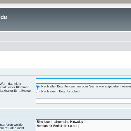
.de
Wort, das nicht
Nach allen Begriffen suchen oder Suche wie angegeben verwe
rhalb einer Klammer,
tzhalter für teilweise
Nach einem Begriff suchen
Unterforen werden
chen“ unten nicht