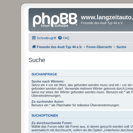
www.langzeitauto
Freunde des Audi Typ 44 e.V.
Schnellzugriff
FAQ
Freunde des Audi Typ 44 e.V.
Foren-Übersicht
Suche
Suche
SUCHANFRAGE
Suche nach Wörtern:
Setze ein
+
vor ein Wort, das gefunden werden muss und ein
-
vor ein 
gefunden werden darf. Verwende mehrere Wörter getrennt durch
|
inne
wenn nur eines der Wörter gefunden werden muss. Benutze ein * als Pla
Übereinstimmungen.
Zu suchender Autor:
Benutze ein * als Platzhalter für teilweise Übereinstimmungen.
SUCHOPTIONEN
Zu durchsuchende Foren:
Wähle das Forum oder die Foren aus, in denen gesucht werden soll. 
automatisch mit durchsucht, sofern du die Option „Unterforen durchsu