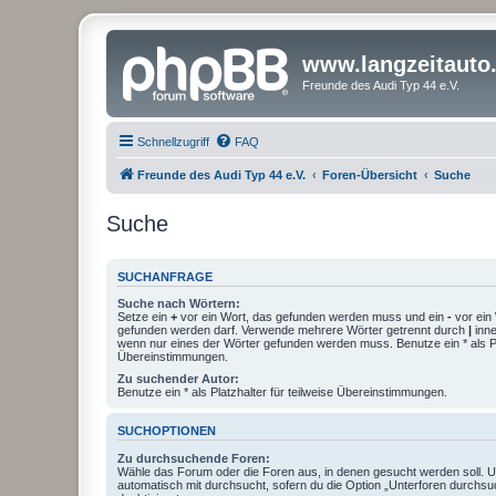
www.langzeitauto
Freunde des Audi Typ 44 e.V.
Schnellzugriff
FAQ
Freunde des Audi Typ 44 e.V.
Foren-Übersicht
Suche
Suche
SUCHANFRAGE
Suche nach Wörtern:
Setze ein
+
vor ein Wort, das gefunden werden muss und ein
-
vor ein 
gefunden werden darf. Verwende mehrere Wörter getrennt durch
|
inne
wenn nur eines der Wörter gefunden werden muss. Benutze ein * als Pla
Übereinstimmungen.
Zu suchender Autor:
Benutze ein * als Platzhalter für teilweise Übereinstimmungen.
SUCHOPTIONEN
Zu durchsuchende Foren:
Wähle das Forum oder die Foren aus, in denen gesucht werden soll. 
automatisch mit durchsucht, sofern du die Option „Unterforen durchsu