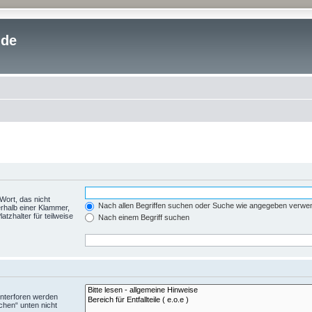
.de
Wort, das nicht
Nach allen Begriffen suchen oder Suche wie angegeben verwe
rhalb einer Klammer,
tzhalter für teilweise
Nach einem Begriff suchen
Unterforen werden
chen“ unten nicht