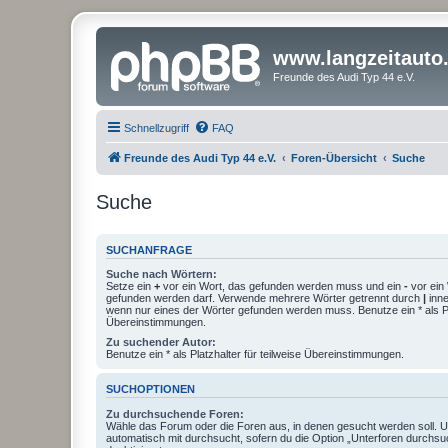
www.langzeitauto
Freunde des Audi Typ 44 e.V.
Schnellzugriff
FAQ
Freunde des Audi Typ 44 e.V.
Foren-Übersicht
Suche
Suche
SUCHANFRAGE
Suche nach Wörtern:
Setze ein
+
vor ein Wort, das gefunden werden muss und ein
-
vor ein 
gefunden werden darf. Verwende mehrere Wörter getrennt durch
|
inne
wenn nur eines der Wörter gefunden werden muss. Benutze ein * als Pla
Übereinstimmungen.
Zu suchender Autor:
Benutze ein * als Platzhalter für teilweise Übereinstimmungen.
SUCHOPTIONEN
Zu durchsuchende Foren:
Wähle das Forum oder die Foren aus, in denen gesucht werden soll. 
automatisch mit durchsucht, sofern du die Option „Unterforen durchsu