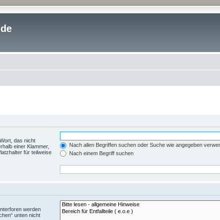
.de
Wort, das nicht
Nach allen Begriffen suchen oder Suche wie angegeben verwe
rhalb einer Klammer,
tzhalter für teilweise
Nach einem Begriff suchen
Unterforen werden
chen“ unten nicht