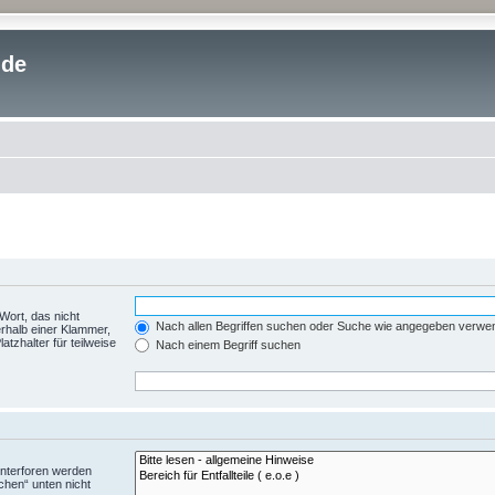
.de
Wort, das nicht
Nach allen Begriffen suchen oder Suche wie angegeben verwe
rhalb einer Klammer,
tzhalter für teilweise
Nach einem Begriff suchen
Unterforen werden
chen“ unten nicht