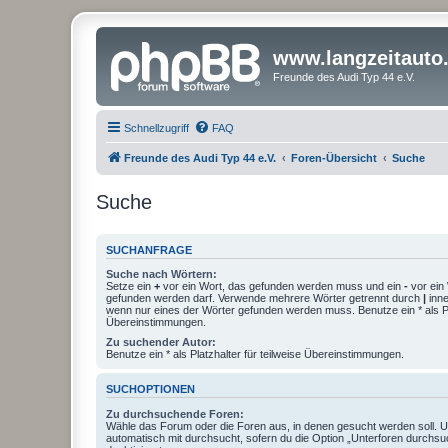
www.langzeitauto
Freunde des Audi Typ 44 e.V.
Schnellzugriff
FAQ
Freunde des Audi Typ 44 e.V.
Foren-Übersicht
Suche
Suche
SUCHANFRAGE
Suche nach Wörtern:
Setze ein
+
vor ein Wort, das gefunden werden muss und ein
-
vor ein 
gefunden werden darf. Verwende mehrere Wörter getrennt durch
|
inne
wenn nur eines der Wörter gefunden werden muss. Benutze ein * als Pla
Übereinstimmungen.
Zu suchender Autor:
Benutze ein * als Platzhalter für teilweise Übereinstimmungen.
SUCHOPTIONEN
Zu durchsuchende Foren:
Wähle das Forum oder die Foren aus, in denen gesucht werden soll. 
automatisch mit durchsucht, sofern du die Option „Unterforen durchsu