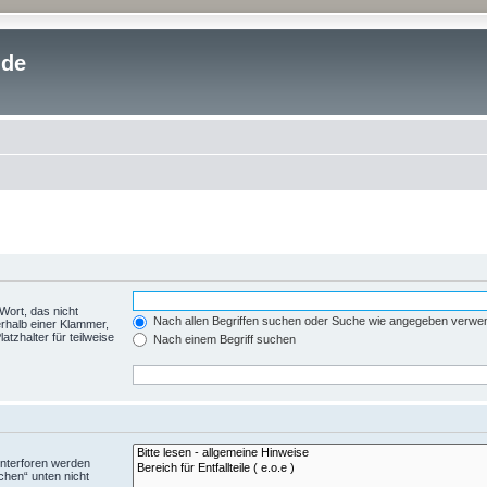
.de
Wort, das nicht
Nach allen Begriffen suchen oder Suche wie angegeben verwe
rhalb einer Klammer,
tzhalter für teilweise
Nach einem Begriff suchen
Unterforen werden
chen“ unten nicht