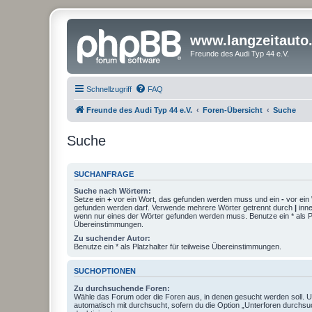
www.langzeitauto
Freunde des Audi Typ 44 e.V.
Schnellzugriff
FAQ
Freunde des Audi Typ 44 e.V.
Foren-Übersicht
Suche
Suche
SUCHANFRAGE
Suche nach Wörtern:
Setze ein
+
vor ein Wort, das gefunden werden muss und ein
-
vor ein 
gefunden werden darf. Verwende mehrere Wörter getrennt durch
|
inne
wenn nur eines der Wörter gefunden werden muss. Benutze ein * als Pla
Übereinstimmungen.
Zu suchender Autor:
Benutze ein * als Platzhalter für teilweise Übereinstimmungen.
SUCHOPTIONEN
Zu durchsuchende Foren:
Wähle das Forum oder die Foren aus, in denen gesucht werden soll. 
automatisch mit durchsucht, sofern du die Option „Unterforen durchsu