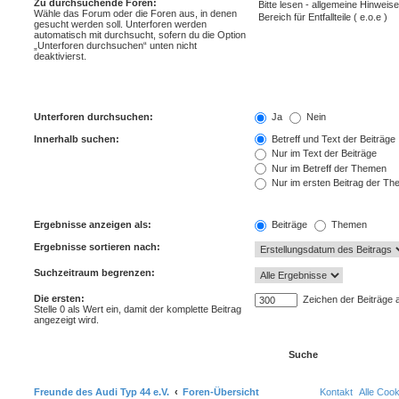
Zu durchsuchende Foren:
Wähle das Forum oder die Foren aus, in denen
gesucht werden soll. Unterforen werden
automatisch mit durchsucht, sofern du die Option
„Unterforen durchsuchen“ unten nicht
deaktivierst.
Unterforen durchsuchen:
Ja
Nein
Innerhalb suchen:
Betreff und Text der Beiträge
Nur im Text der Beiträge
Nur im Betreff der Themen
Nur im ersten Beitrag der T
Ergebnisse anzeigen als:
Beiträge
Themen
Ergebnisse sortieren nach:
Suchzeitraum begrenzen:
Die ersten:
Zeichen der Beiträge 
Stelle 0 als Wert ein, damit der komplette Beitrag
angezeigt wird.
Freunde des Audi Typ 44 e.V.
Foren-Übersicht
Kontakt
Alle Coo