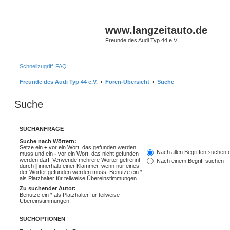
www.langzeitauto.de
Freunde des Audi Typ 44 e.V.
Schnellzugriff
FAQ
Freunde des Audi Typ 44 e.V.
Foren-Übersicht
Suche
Suche
SUCHANFRAGE
Suche nach Wörtern:
Setze ein
+
vor ein Wort, das gefunden werden
Nach allen Begriffen suchen
muss und ein
-
vor ein Wort, das nicht gefunden
werden darf. Verwende mehrere Wörter getrennt
Nach einem Begriff suchen
durch
|
innerhalb einer Klammer, wenn nur eines
der Wörter gefunden werden muss. Benutze ein *
als Platzhalter für teilweise Übereinstimmungen.
Zu suchender Autor:
Benutze ein * als Platzhalter für teilweise
Übereinstimmungen.
SUCHOPTIONEN