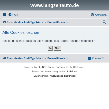
www.langzeitauto.de
FAQ
Anmelden
S
Freunde des Audi Typ 44 e.V.
Foren-Übersicht
u
Alle Cookies löschen
c
h
Bist du dir sicher, dass du alle Cookies des Boards löschen möchtest?
e
Freunde des Audi Typ 44 e.V.
Foren-Übersicht
Kontakt
Powered by
phpBB
® Forum Software © phpBB Limited
Deutsche Übersetzung durch
phpBB.de
Datenschutz
|
Nutzungsbedingungen