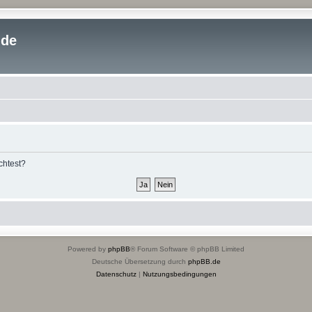
.de
chtest?
Powered by
phpBB
® Forum Software © phpBB Limited
Deutsche Übersetzung durch
phpBB.de
Datenschutz
|
Nutzungsbedingungen