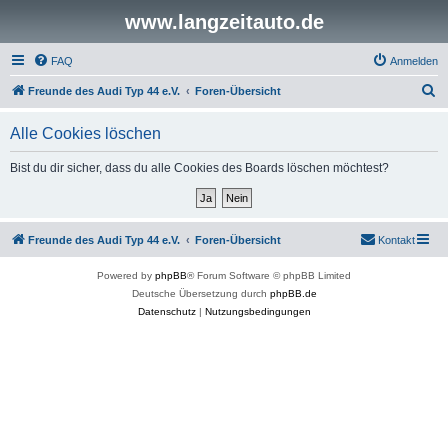
www.langzeitauto.de
FAQ
Anmelden
S
Freunde des Audi Typ 44 e.V.
Foren-Übersicht
u
Alle Cookies löschen
c
h
Bist du dir sicher, dass du alle Cookies des Boards löschen möchtest?
e
Freunde des Audi Typ 44 e.V.
Foren-Übersicht
Kontakt
Powered by
phpBB
® Forum Software © phpBB Limited
Deutsche Übersetzung durch
phpBB.de
Datenschutz
|
Nutzungsbedingungen