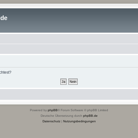
.de
chtest?
Powered by
phpBB
® Forum Software © phpBB Limited
Deutsche Übersetzung durch
phpBB.de
Datenschutz
|
Nutzungsbedingungen