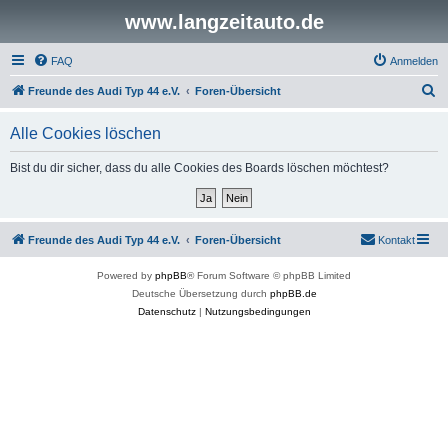
www.langzeitauto.de
FAQ
Anmelden
S
Freunde des Audi Typ 44 e.V.
Foren-Übersicht
u
Alle Cookies löschen
c
h
Bist du dir sicher, dass du alle Cookies des Boards löschen möchtest?
e
Freunde des Audi Typ 44 e.V.
Foren-Übersicht
Kontakt
Powered by
phpBB
® Forum Software © phpBB Limited
Deutsche Übersetzung durch
phpBB.de
Datenschutz
|
Nutzungsbedingungen